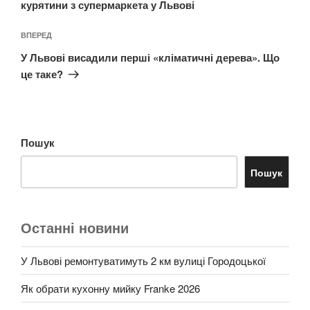
курятини з супермаркета у Львові
Наступний
ВПЕРЕД
запис
У Львові висадили перші «кліматичні дерева». Що
це таке?
Пошук
Пошук
Останні новини
У Львові ремонтуватимуть 2 км вулиці Городоцької
Як обрати кухонну мийку Franke 2026