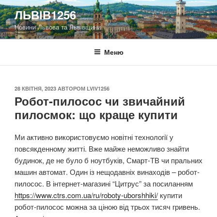
Перейти
ЛЬВІВ1256
до
Новини Львова та Львівщини
вмісту
Меню
ОПУБЛІКОВАНО
28 КВІТНЯ, 2023
АВТОРОМ
LVIV1256
Робот-пилосос чи звичайний
пилосмок: що краще купити
Ми активно використовуємо новітні технології у
повсякденному житті. Вже майже неможливо знайти
будинок, де не було б ноутбуків, Смарт-ТВ чи пральних
машин автомат. Один із нещодавніх винаходів – робот-
пилосос. В інтернет-магазині “Цитрус” за посиланням
https://www.ctrs.com.ua/ru/roboty-uborshhiki/
купити
робот-пилосос можна за ціною від трьох тисяч гривень.