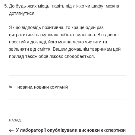
До будь-яких місць, навіть під ліжко чи шафу, можна
дотягнутися.
Якщо відповідь позитивна, то краще один раз
витратитися на купівлю робота-пилососа. Він доволі
простий у догляді, його можна легко чистити та
звільняти від сміття. Вашим домашнім тваринкам цей
прилад також обов’язково сподобається.
КАТЕГОРІЇ
НОВИНИ
,
НОВИНИ КОМПАНІЙ
Навігація
Попередній
НАЗАД
записів
запис:
У лабораторії опублікували висновки експертизи