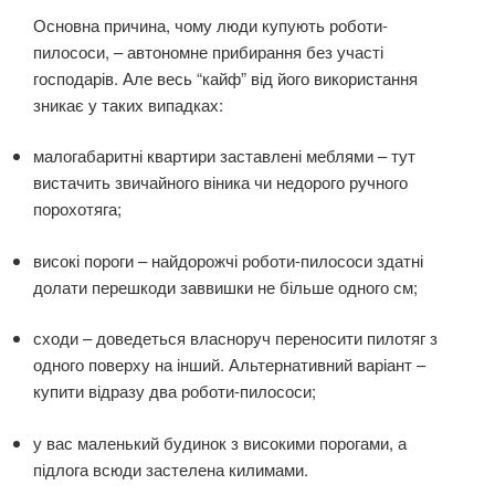
Основна причина, чому люди купують роботи-
пилососи, – автономне прибирання без участі
господарів. Але весь “кайф” від його використання
зникає у таких випадках:
малогабаритні квартири заставлені меблями – тут
вистачить звичайного віника чи недорого ручного
порохотяга;
високі пороги – найдорожчі роботи-пилососи здатні
долати перешкоди заввишки не більше одного см;
сходи – доведеться власноруч переносити пилотяг з
одного поверху на інший. Альтернативний варіант –
купити відразу два роботи-пилососи;
у вас маленький будинок з високими порогами, а
підлога всюди застелена килимами.