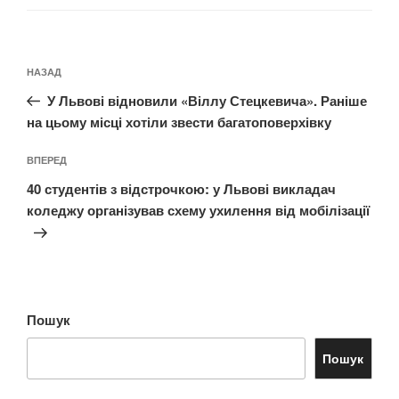
Навігація
Попередній
НАЗАД
записів
запис:
У Львові відновили «Віллу Стецкевича». Раніше
на цьому місці хотіли звести багатоповерхівку
Наступний
ВПЕРЕД
запис
40 студентів з відстрочкою: у Львові викладач
коледжу організував схему ухилення від мобілізації
Пошук
Пошук