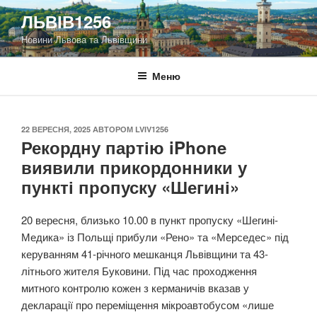
Перейти
ЛЬВІВ1256
до
Новини Львова та Львівщини
вмісту
Меню
ОПУБЛІКОВАНО
22 ВЕРЕСНЯ, 2025
АВТОРОМ
LVIV1256
Рекордну партію iPhone
виявили прикордонники у
пункті пропуску «Шегині»
20 вересня, близько 10.00 в пункт пропуску «Шегині-
Медика» із Польщі прибули «Рено» та «Мерседес» під
керуванням 41-річного мешканця Львівщини та 43-
літнього жителя Буковини. Під час проходження
митного контролю кожен з керманичів вказав у
декларації про переміщення мікроавтобусом «лише