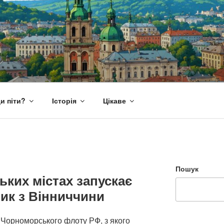
и піти?
Історія
Цікаве
Пошук
ьких містах запускає
ик з Вінниччини
Чорноморського флоту РФ, з якого