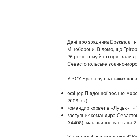
Дані про зрадника Брєєва є і 
Міноборони. Відомо, що Гріго
26 років тому його призвали до
Севастопольське воєнно-морс
У ЗСУ Брєєв був на таких поса
офіцер Південної воєнно-морсь
2006 рік)
командир корветів «Луцьк» і 
заступник командира Севастоп
А4408), мав звання капітана 2