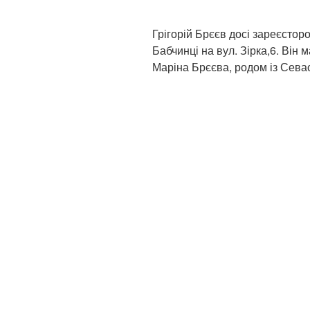
Грігорій Брєєв досі зареєсторо
Бабчинці на вул. Зірка,6. Він
Маріна Брєєва, родом із Севас