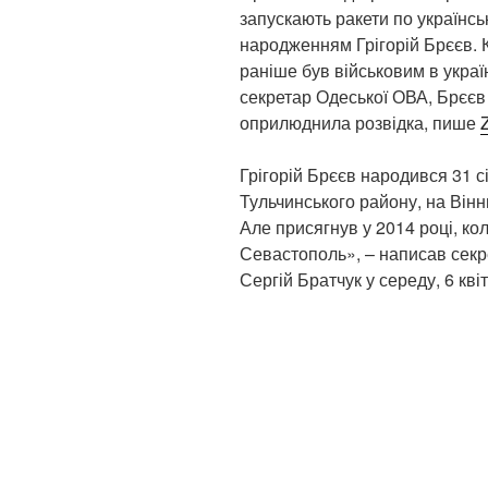
запускають ракети по українсь
народженням Грігорій Брєєв. К
раніше був військовим в украї
секретар Одеської ОВА, Брєєв т
оприлюднила розвідка, пише
Грігорій Брєєв народився 31 сі
Тульчинського району, на Він
Але присягнув у 2014 році, ко
Севастополь», – написав секре
Сергій Братчук у середу, 6 квіт