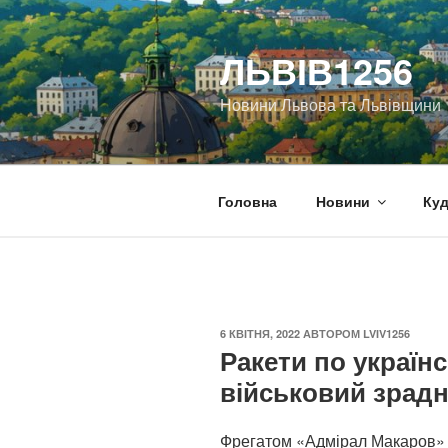
Перейти
до
ЛЬВІВ1256
вмісту
Новини Львова та Львівщини
Головна
Новини
Куд
ОПУБЛІКОВАНО
6 КВІТНЯ, 2022
АВТОРОМ
LVIV1256
Ракети по українс
військовий зрадн
Фрегатом «Адмірал Макаров» 