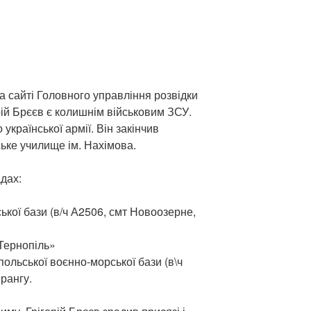
на сайті Головного управління розвідки
рій Брєєв є колишнім військовим ЗСУ.
 української армії. Він закінчив
ьке училище ім. Нахімова.
дах:
кої бази (в/ч А2506, смт Новоозерне,
«Тернопіль»
ольської воєнно-морської бази (в\ч
 рангу.