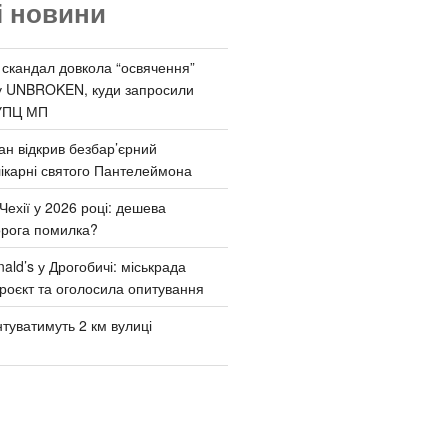
і новини
 скандал довкола “освячення”
у UNBROKEN, куди запросили
УПЦ МП
ан відкрив безбар’єрний
ікарні святого Пантелеймона
Чехії у 2026 році: дешева
орога помилка?
ld’s у Дрогобичі: міськрада
роєкт та оголосила опитування
туватимуть 2 км вулиці