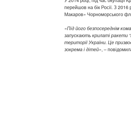
У 2014 році, під час окупації К
перейшов на бік Росії. З 2016
Макаров» Чорноморського флот
«Під його безпосереднім ком
запускають крилаті ракети “К
території України. Це призво
зокрема і дітей»
, – повідомил