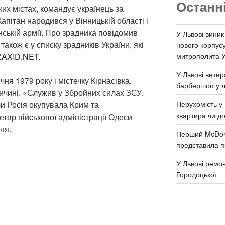
Останн
ких містах, командує українець за
апітан народився у Вінницькій області і
нській армії. Про зрадника повідомив
У Львові виник
акож є у списку зрадників України, які
нового корпус
митрополита 
ZAXID.NET
.
У Львові ветер
чня 1979 року і містечку Кірнасівка,
барбершоп у л
ничині. «Служив у Збройних силах ЗСУ.
Нерухомість у 
ли Росія окупувала Крим та
квартира чи д
тар військової адміністрації Одеси
ня.
Перший McDona
представила п
У Львові ремон
Городоцької