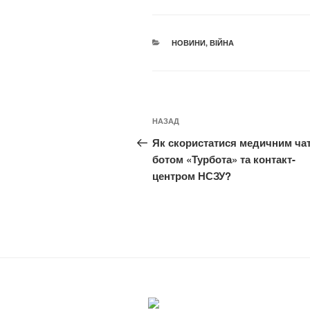
КАТЕГОРІЇ
НОВИНИ
,
ВІЙНА
Навігація
Попередній
НАЗАД
записів
запис:
Як скористатися медичним чат
ботом «Турбота» та контакт-
центром НСЗУ?