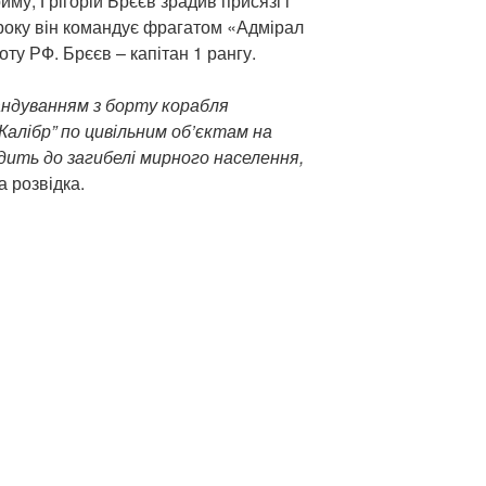
риму, Грігорій Брєєв зрадив присязі і
 року він командує фрагатом «Адмірал
у РФ. Брєєв – капітан 1 рангу.
андуванням з борту корабля
алібр” по цивільним об’єктам на
дить до загибелі мирного населення,
а розвідка.