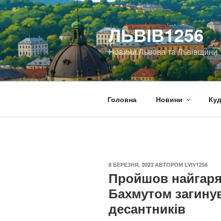
Перейти
до
ЛЬВІВ1256
вмісту
Новини Львова та Львівщини
Головна
Новини
Куд
ОПУБЛІКОВАНО
8 БЕРЕЗНЯ, 2023
АВТОРОМ
LVIV1256
Пройшов найгаряч
Бахмутом загинув
десантників