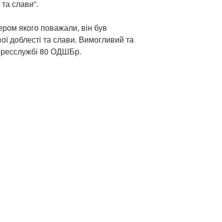
 та слави”.
ером якого поважали, він був
ої доблесті та слави. Вимогливий та
 пресслужбі 80 ОДШБр.