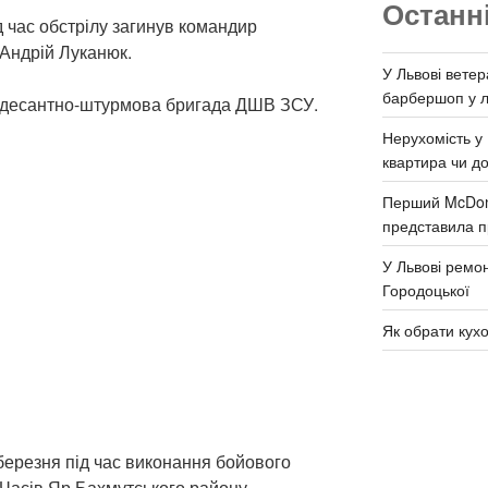
Останн
 час обстрілу загинув командир
 Андрій Луканюк.
У Львові ветер
барбершоп у л
 десантно-штурмова бригада ДШВ ЗСУ.
Нерухомість у 
квартира чи д
Перший McDona
представила п
У Львові ремон
Городоцької
Як обрати кух
березня під час виконання бойового
 Часів Яр Бахмутського району