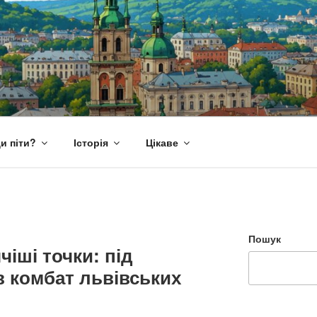
и піти?
Історія
Цікаве
Пошук
іші точки: під
 комбат львівських