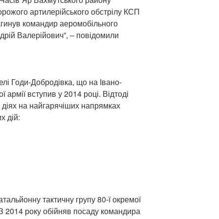
ворожого артилерійського обстрілу КСП
агинув командир аеромобільного
рій Валерійович”, – повідомили
лі Годи-Добродівка, що на Івано-
ї армії вступив у 2014 році. Відтоді
х діях на найгарячіших напрямках
х дій:
тальйонну тактичну групу 80-ї окремої
З 2014 року обійняв посаду командира