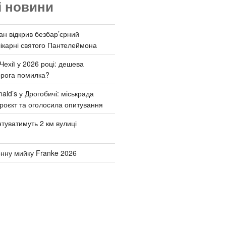
і новини
ан відкрив безбар’єрний
ікарні святого Пантелеймона
Чехії у 2026 році: дешева
орога помилка?
ld’s у Дрогобичі: міськрада
роєкт та оголосила опитування
туватимуть 2 км вулиці
онну мийку Franke 2026