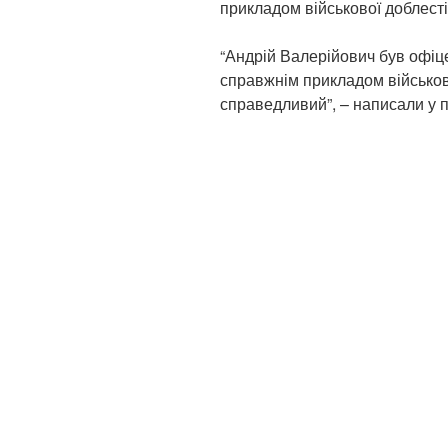
прикладом військової доблесті
“Андрій Валерійович був офіц
справжнім прикладом військов
справедливий”, – написали у