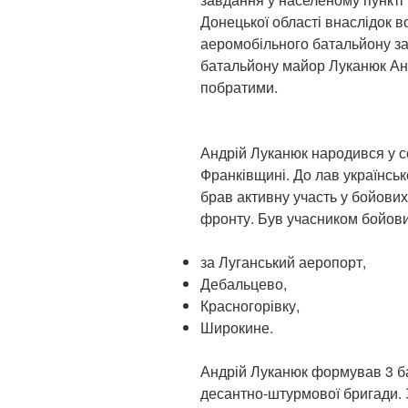
Донецької області внаслідок 
аеромобільного батальйону з
батальйону майор Луканюк Анд
побратими.
Андрій Луканюк народився у се
Франківщині. До лав українсько
брав активну участь у бойови
фронту. Був учасником бойови
за Луганський аеропорт,
Дебальцево,
Красногорівку,
Широкине.
Андрій Луканюк формував 3 ба
десантно-штурмової бригади. 