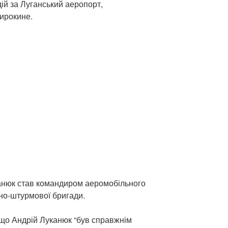
ій за Луганський аеропорт,
ирокине.
канюк став командиром аеромобільного
но-штурмової бригади.
що Андрій Луканюк “був справжнім