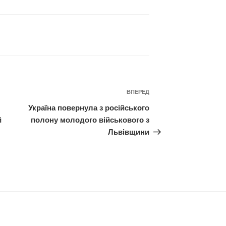
Наступний
ВПЕРЕД
запис
Україна повернула з російського
й
полону молодого військового з
Львівщини