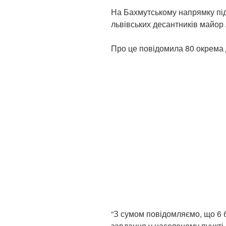
На Бахмутському напрямку під
львівських десантників майор
Про це повідомила 80 окрема
“З сумом повідомляємо, що 6 
завдання у населеному пункті