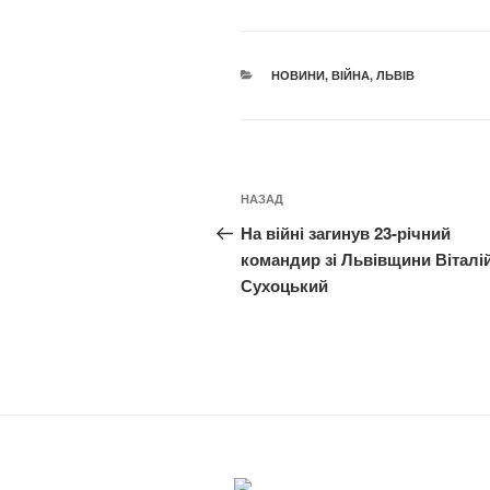
КАТЕГОРІЇ
НОВИНИ
,
ВІЙНА
,
ЛЬВІВ
Навігація
Попередній
НАЗАД
записів
запис:
На війні загинув 23-річний
командир зі Львівщини Віталі
Сухоцький