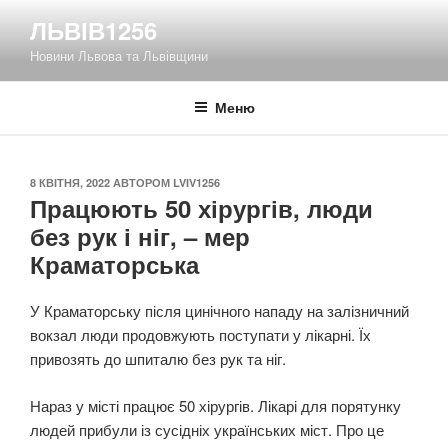
Перейти
ЛЬВІВ1256
до
Новини Львова та Львівщини
вмісту
Меню
ОПУБЛІКОВАНО
8 КВІТНЯ, 2022
АВТОРОМ
LVIV1256
Працюють 50 хірургів, люди
без рук і ніг, – мер
Краматорська
У Краматорську після цинічного нападу на залізничний
вокзал люди продовжують поступати у лікарні. Їх
привозять до шпиталю без рук та ніг.
Нараз у місті працює 50 хірургів. Лікарі для порятунку
людей прибули із сусідніх українських міст. Про це