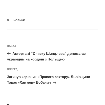
КАТЕГОРІЇ
НОВИНИ
Навігація
Попередній
НАЗАД
записів
запис:
Акторка зі “Списку Шиндлера” допомагає
українцям на кордоні з Польщею
Наступний
ВПЕРЕД
запис
Загинув керівник «Правого сектору» Львівщини
Тарас «Хаммер» Бобанич