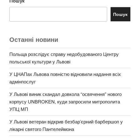
Пошук
Пошук
Останні новини
Польща розслідує справу недобудованого Центру
польської культури у Львові
У ЦНАПах Львова повністю відновили надання всіх
адмінпослуг
У Львові виник скандал довкола “освячення” нового
корпусу UNBROKEN, куди запросили митрополита
УПЦ МП
У Львові ветеран відкрив безбар’єрний барбершоп у
лікарні святого Пантелеймона