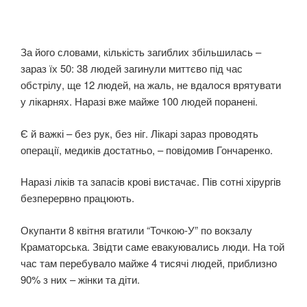
За його словами, кількість загиблих збільшилась –
зараз їх 50: 38 людей загинули миттєво під час
обстрілу, ще 12 людей, на жаль, не вдалося врятувати
у лікарнях. Наразі вже майже 100 людей поранені.
Є й важкі – без рук, без ніг. Лікарі зараз проводять
операції, медиків достатньо, – повідомив Гончаренко.
Наразі ліків та запасів крові вистачає. Пів сотні хірургів
безперервно працюють.
Окупанти 8 квітня вгатили “Точкою-У” по вокзалу
Краматорська. Звідти саме евакуювались люди. На той
час там перебувало майже 4 тисячі людей, приблизно
90% з них – жінки та діти.