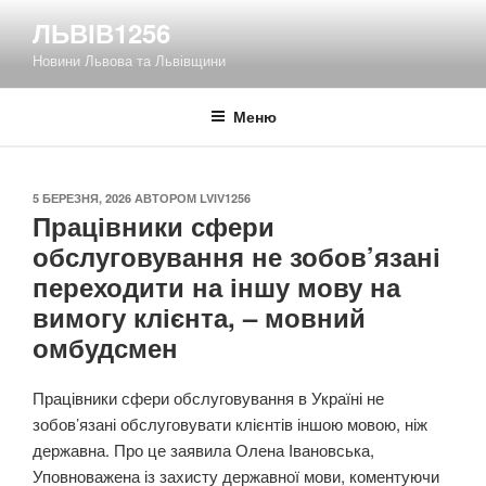
Перейти
ЛЬВІВ1256
до
Новини Львова та Львівщини
вмісту
Меню
ОПУБЛІКОВАНО
5 БЕРЕЗНЯ, 2026
АВТОРОМ
LVIV1256
Працівники сфери
обслуговування не зобов’язані
переходити на іншу мову на
вимогу клієнта, – мовний
омбудсмен
Працівники сфери обслуговування в Україні не
зобов’язані обслуговувати клієнтів іншою мовою, ніж
державна. Про це заявила Олена Івановська,
Уповноважена із захисту державної мови, коментуючи