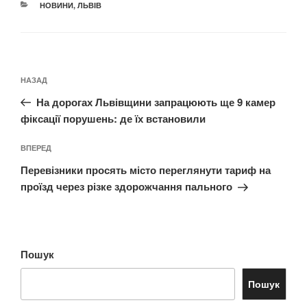
КАТЕГОРІЇ
НОВИНИ
,
ЛЬВІВ
Навігація
Попередній
НАЗАД
записів
запис:
На дорогах Львівщини запрацюють ще 9 камер
фіксації порушень: де їх встановили
Наступний
ВПЕРЕД
запис
Перевізники просять місто переглянути тариф на
проїзд через різке здорожчання пального
Пошук
Пошук