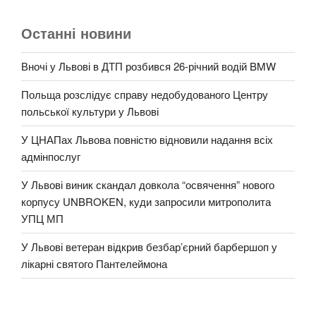
Останні новини
Вночі у Львові в ДТП розбився 26-річний водій BMW
Польща розслідує справу недобудованого Центру
польської культури у Львові
У ЦНАПах Львова повністю відновили надання всіх
адмінпослуг
У Львові виник скандал довкола “освячення” нового
корпусу UNBROKEN, куди запросили митрополита
УПЦ МП
У Львові ветеран відкрив безбар’єрний барбершоп у
лікарні святого Пантелеймона