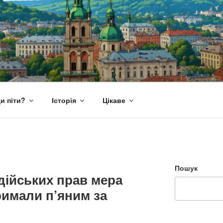
и піти?
Історія
Цікаве
Пошук
дійських прав мера
римали п’яним за