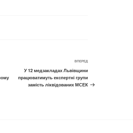
Наступний
ВПЕРЕД
запис
У 12 медзакладах Львівщини
ному
працюватимуть експертні групи
замість ліквідованих МСЕК