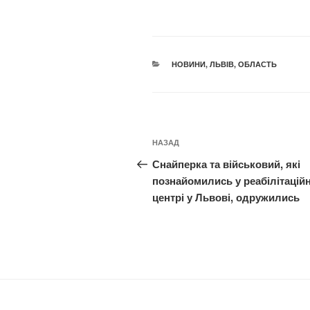
КАТЕГОРІЇ
НОВИНИ
,
ЛЬВІВ
,
ОБЛАСТЬ
Навігація
Попередній
НАЗАД
записів
запис:
Снайперка та військовий, які
познайомились у реабілітацій
центрі у Львові, одружились