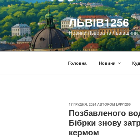
Перейти
до
ЛЬВІВ1256
вмісту
Новини Львова та Львівщини
Головна
Новини
Куд
ОПУБЛІКОВАНО
17 ГРУДНЯ, 2024
АВТОРОМ
LVIV1256
Позбавленого во
Бібрки знову зат
кермом