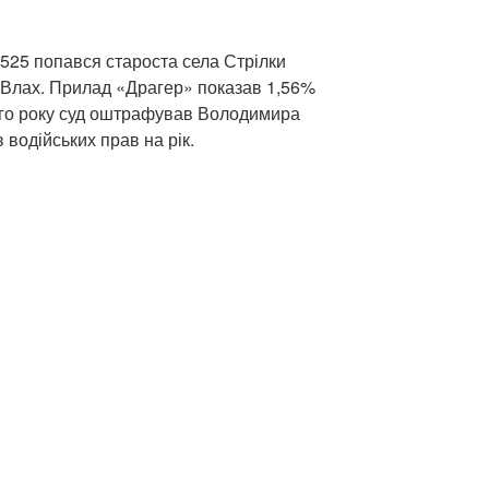
525 попався староста села Стрілки
 Влах. Прилад «Драгер» показав 1,56%
ього року суд оштрафував Володимира
в водійських прав на рік.