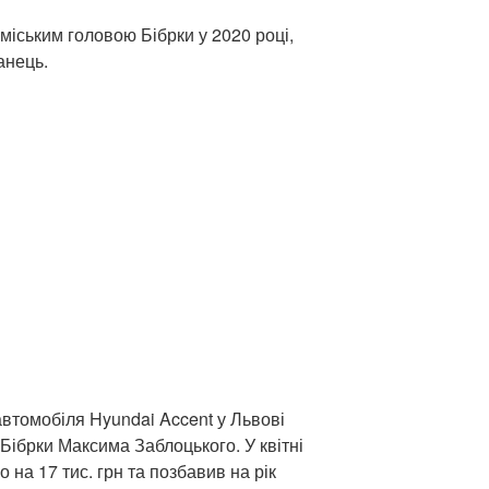
міським головою Бібрки у 2020 році,
анець.
автомобіля Hyundai Accent у Львові
Бібрки Максима Заблоцького. У квітні
 на 17 тис. грн та позбавив на рік