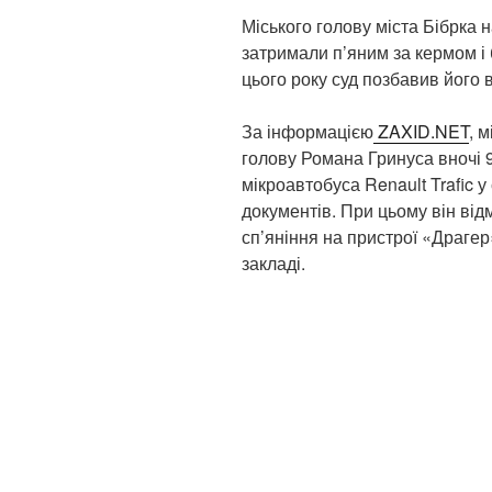
Міського голову міста Бібрка 
затримали п’яним за кермом і 
цього року суд позбавив його в
За інформацією
ZAXID.NET
, 
голову Романа Гринуса вночі 9 
мікроавтобуса Renault Trafic у 
документів. При цьому він від
сп’яніння на пристрої «Драгер
закладі.