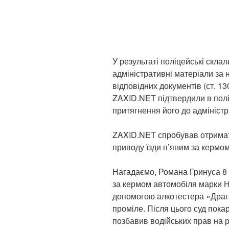
У результаті поліцейські скла
адміністративні матеріали за 
відповідних документів (ст. 13
ZAXID.NET підтвердили в полі
притягнення його до адміністра
ZAXID.NET спробував отримат
приводу їзди п’яним за кермом,
Нагадаємо, Романа Гринуса 8 
за кермом автомобіля марки Hy
допомогою алкотестера «Драге
проміле. Після цього суд пока
позбавив водійських прав на р