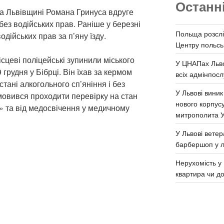
Останн
на Львівщині Романа Гринуса вдруге
без водійських прав. Раніше у березні
Польща розслі
одійських прав за п’яну їзду.
Центру польськ
місцеві поліцейські зупинили міського
У ЦНАПах Льво
грудня у Бібрці. Він їхав за кермом
всіх адмінпосл
стані алкогольного сп’яніння і без
У Львові виник
мовився проходити перевірку на стан
нового корпус
» та від медосвічення у медичному
митрополита 
У Львові ветер
барбершоп у л
Нерухомість у 
квартира чи д