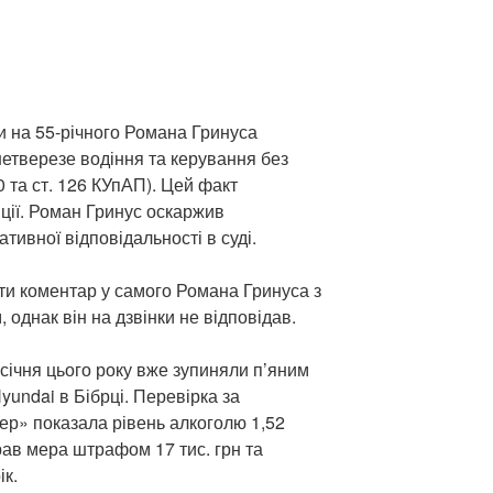
ли на 55-річного Романа Гринуса
нетверезе водіння та керування без
0 та ст. 126 КУпАП). Цей факт
ції. Роман Гринус оскаржив
тивної відповідальності в суді.
и коментар у самого Романа Гринуса з
 однак він на дзвінки не відповідав.
січня цього року вже зупиняли п’яним
undai в Бібрці. Перевірка за
р» показала рівень алкоголю 1,52
рав мера штрафом 17 тис. грн та
ік.