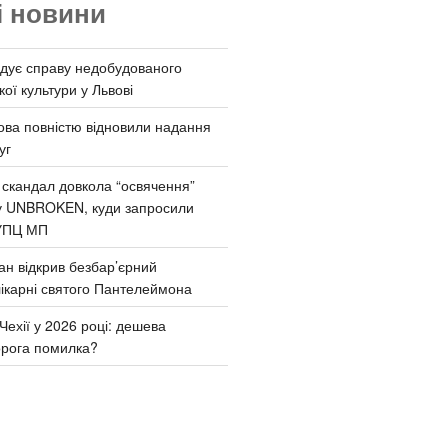
і новини
дує справу недобудованого
ої культури у Львові
ва повністю відновили надання
уг
 скандал довкола “освячення”
у UNBROKEN, куди запросили
УПЦ МП
ан відкрив безбар’єрний
ікарні святого Пантелеймона
Чехії у 2026 році: дешева
орога помилка?