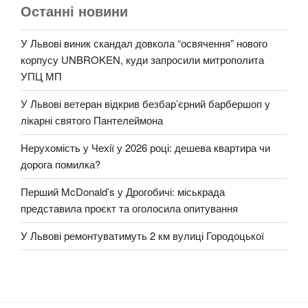
Останні новини
У Львові виник скандал довкола “освячення” нового
корпусу UNBROKEN, куди запросили митрополита
УПЦ МП
У Львові ветеран відкрив безбар’єрний барбершоп у
лікарні святого Пантелеймона
Нерухомість у Чехії у 2026 році: дешева квартира чи
дорога помилка?
Перший McDonald’s у Дрогобичі: міськрада
представила проєкт та оголосила опитування
У Львові ремонтуватимуть 2 км вулиці Городоцької