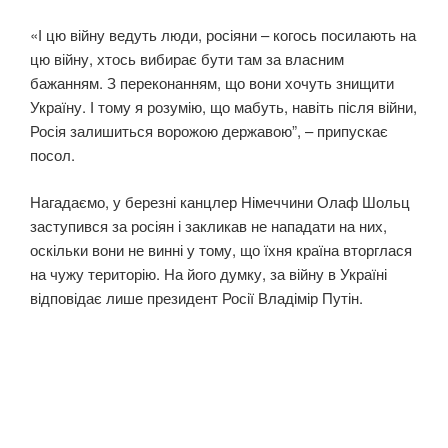
«І цю війну ведуть люди, росіяни – когось посилають на
цю війну, хтось вибирає бути там за власним
бажанням. З переконанням, що вони хочуть знищити
Україну. І тому я розумію, що мабуть, навіть після війни,
Росія залишиться ворожою державою”, – припускає
посол.
Нагадаємо, у березні канцлер Німеччини Олаф Шольц
заступився за росіян і закликав не нападати на них,
оскільки вони не винні у тому, що їхня країна вторглася
на чужу територію. На його думку, за війну в Україні
відповідає лише президент Росії Владімір Путін.