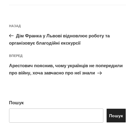
Навігація
Попередній
НАЗАД
записів
запис:
Дім Франка у Львові відновлює роботу та
організовує благодійні екскурсії
Наступний
ВПЕРЕД
запис
Арестович пояснив, чому українців не попередили
про війну, хоча завчасно про неї знали
Пошук
Пошук