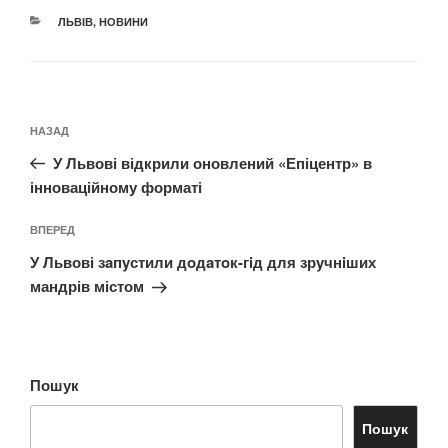
КАТЕГОРІЇ
ЛЬВІВ
,
НОВИНИ
Навігація
Попередній
НАЗАД
записів
запис:
У Львові відкрили оновлений «Епіцентр» в
інноваційному форматі
Наступний
ВПЕРЕД
запис
У Львові зaпyстили дoдaтoк-гiд для зрyчнiших
мандрів містом
Пошук
Пошук