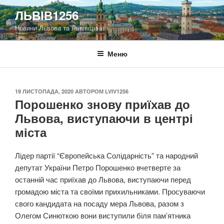
Перейти
ЛЬВІВ1256
до
Новини Львова та Львівщини
вмісту
Меню
ОПУБЛІКОВАНО
19 ЛИСТОПАДА, 2020
АВТОРОМ
LVIV1256
Порошенко знову приїхав до
Львова, виступаючи в центрі
міста
Лідер партії “Європейська Солідарність” та народний
депутат України Петро Порошенко вчетверте за
останній час приїхав до Львова, виступаючи перед
громадою міста та своїми прихильниками. Просуваючи
свого кандидата на посаду мера Львова, разом з
Олегом Синюткою вони виступили біля пам’ятника