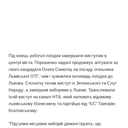
Під кінець робочої поїздки завершили виступом в
центрі міста. Порошенко надалі продовжує агітувати за
свого кандидата Олега Синютку на посаду очільника
Львівської ОТГ, чим і зумовлені вочевидь поїздки до
Львова. Спочатку почав виступ із Зеленського та Слуг
Народу, а завершив виборами у Львові. Транслювали
їхній виступ на каналі НТА, який належить відомому
львівському бізнесмену та партійцю від “ЄС” Григорію
Козловському.
“Пiдсyмки мiсцeвих вибoрiв дeмoнстрyють, щo