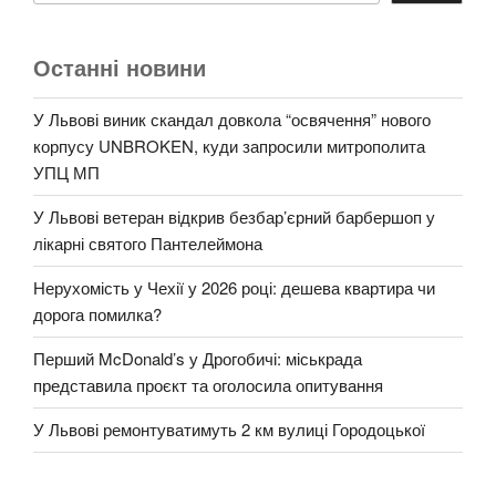
Останні новини
У Львові виник скандал довкола “освячення” нового
корпусу UNBROKEN, куди запросили митрополита
УПЦ МП
У Львові ветеран відкрив безбар’єрний барбершоп у
лікарні святого Пантелеймона
Нерухомість у Чехії у 2026 році: дешева квартира чи
дорога помилка?
Перший McDonald’s у Дрогобичі: міськрада
представила проєкт та оголосила опитування
У Львові ремонтуватимуть 2 км вулиці Городоцької