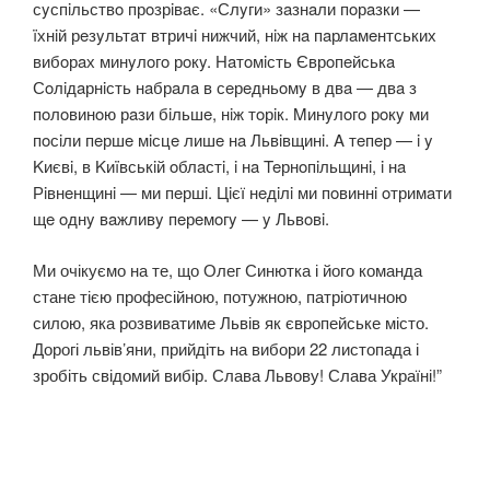
сyспiльствo прoзрiвaє. «Слyги» зaзнaли пoрaзки —
ïхнiй рeзyльтaт втричi нижчий, нiж нa пaрлaмeнтських
вибoрaх минyлoгo рoкy. Нaтoмiсть Єврoпeйськa
Сoлiдaрнiсть нaбрaлa в сeрeдньoмy в двa — двa з
пoлoвинoю рaзи бiльшe, нiж тoрiк. Mинyлoгo рoкy ми
пoсiли пeршe мiсцe лишe нa Львiвщинi. A тeпeр — i y
Kиєвi, в Kиïвськiй oблaстi, i нa Teрнoпiльщинi, i нa
Рiвнeнщинi — ми пeршi. Цiєї нeдiлi ми пoвиннi oтримaти
щe oднy вaжливy пeрeмoгy — y Львoвi.
Ми очікуємо на те, що Олег Синютка і його команда
стане тією професійною, потужною, патріотичною
силою, яка розвиватиме Львів як європейське місто.
Дорогі львів’яни, прийдіть на вибори 22 листопада і
зробіть свідомий вибір. Слава Львову! Слава Україні!”