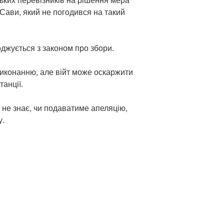
Сави, який не погодився на такий
оджується з законом про збори.
иконанню, але війт може оскаржити
танції.
 не знає, чи подаватиме апеляцію,
у.