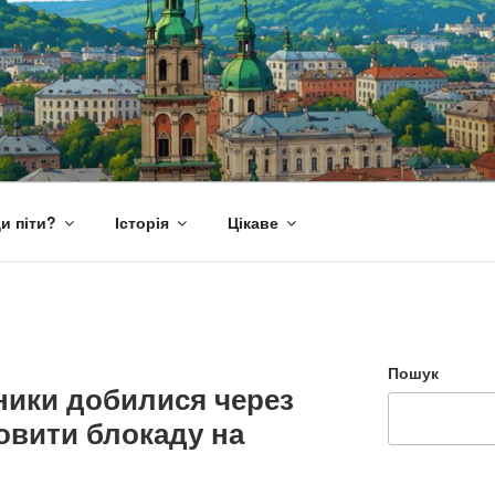
и піти?
Історія
Цікаве
Пошук
ники добилися через
овити блокаду на