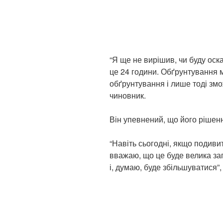
“Я ще не вирішив, чи буду оск
це 24 години. Обґрунтування 
обґрунтування і лише тоді зм
чиновник.
Він упевнений, що його рішен
“Навіть сьогодні, якщо подиви
вважаю, що це буде велика заг
і, думаю, буде збільшуватися”, 