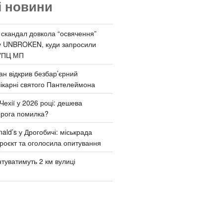
і новини
 скандал довкола “освячення”
у UNBROKEN, куди запросили
УПЦ МП
ан відкрив безбар’єрний
ікарні святого Пантелеймона
Чехії у 2026 році: дешева
орога помилка?
ld’s у Дрогобичі: міськрада
роєкт та оголосила опитування
туватимуть 2 км вулиці