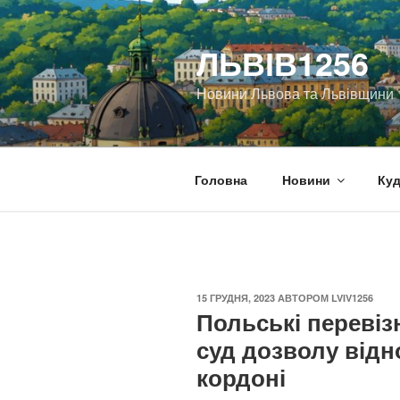
Перейти
до
ЛЬВІВ1256
вмісту
Новини Львова та Львівщини
Головна
Новини
Куд
ОПУБЛІКОВАНО
15 ГРУДНЯ, 2023
АВТОРОМ
LVIV1256
Польські перевіз
суд дозволу відн
кордоні