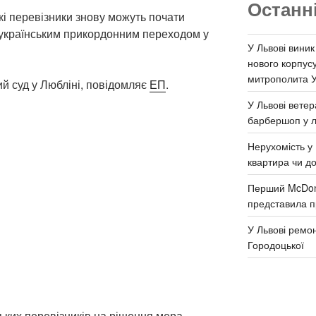
Останн
ькі перевізники знову можуть почати
-українським прикордонним переходом у
У Львові виник
нового корпус
митрополита 
й суд у Любліні, повідомляє
ЕП
.
У Львові ветер
барбершоп у л
Нерухомість у 
квартира чи д
Перший McDona
представила п
У Львові ремон
Городоцької
ьких перевізників на рішення мера