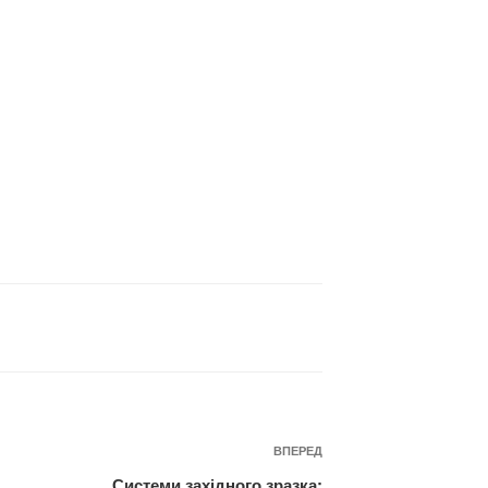
Наступний
ВПЕРЕД
запис
Системи західного зразка: