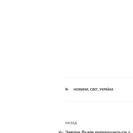
КАТЕГОРІЇ
НОВИНИ
,
СВІТ
,
УКРАЇНА
Навігація
Попередній
НАЗАД
записів
запис:
Завтра Львів попрощається з