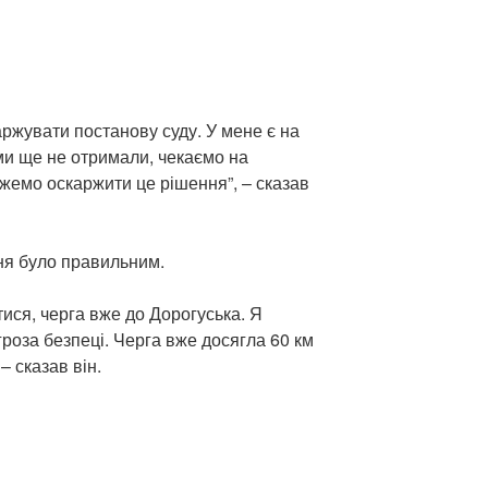
аржувати постанову суду. У мене є на
ми ще не отримали, чекаємо на
ожемо оскаржити це рішення”, – сказав
ня було правильним.
тися, черга вже до Дорогуська. Я
роза безпеці. Черга вже досягла 60 км
– сказав він.