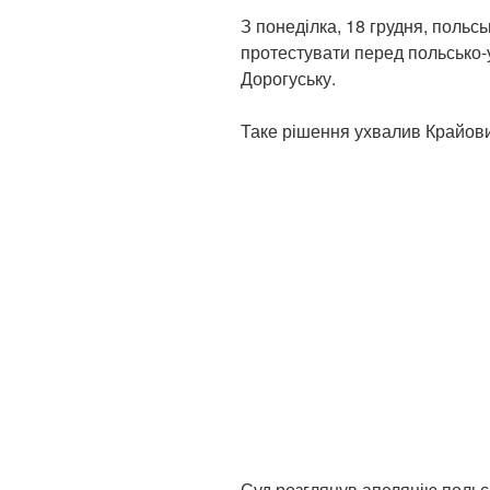
З понеділка, 18 грудня, польс
протестувати перед польсько
Дорогуську.
Таке рішення ухвалив Крайови
Суд розглянув апеляцію польс