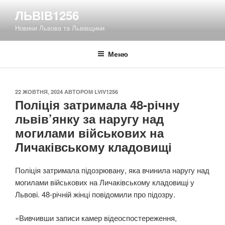
Перейти
ЛЬВІВ1256
до
Новини Львова та Львівщини
вмісту
Меню
ОПУБЛІКОВАНО
22 ЖОВТНЯ, 2024
АВТОРОМ
LVIV1256
Поліція затримала 48-річну
львів’янку за наругу над
могилами військових на
Личаківському кладовищі
Поліція затримала підозрювану, яка вчинила наругу над
могилами військових на Личаківському кладовищі у
Львові. 48-річній жінці повідомили про підозру.
«Вивчивши записи камер відеоспостереження,