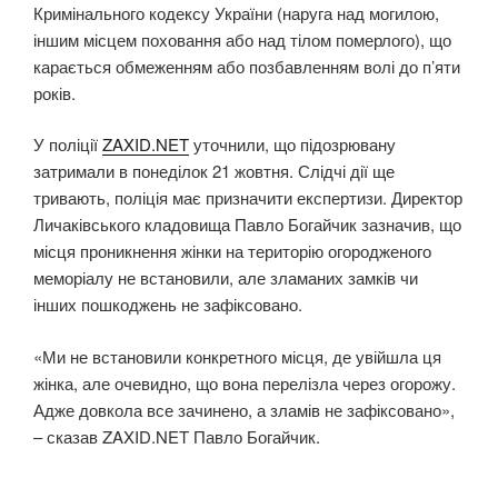
Кримінального кодексу України (наруга над могилою,
іншим місцем поховання або над тілом померлого), що
карається обмеженням або позбавленням волі до п’яти
років.
У поліції
ZAXID.NET
уточнили, що підозрювану
затримали в понеділок 21 жовтня. Слідчі дії ще
тривають, поліція має призначити експертизи. Директор
Личаківського кладовища Павло Богайчик зазначив, що
місця проникнення жінки на територію огородженого
меморіалу не встановили, але зламаних замків чи
інших пошкоджень не зафіксовано.
«Ми не встановили конкретного місця, де увійшла ця
жінка, але очевидно, що вона перелізла через огорожу.
Адже довкола все зачинено, а зламів не зафіксовано»,
– сказав ZAXID.NET Павло Богайчик.