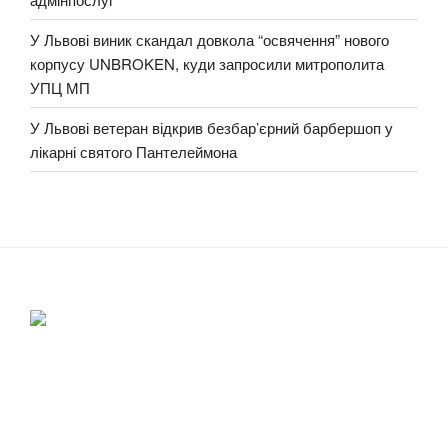
У Львові виник скандал довкола “освячення” нового
корпусу UNBROKEN, куди запросили митрополита
УПЦ МП
У Львові ветеран відкрив безбар’єрний барбершоп у
лікарні святого Пантелеймона