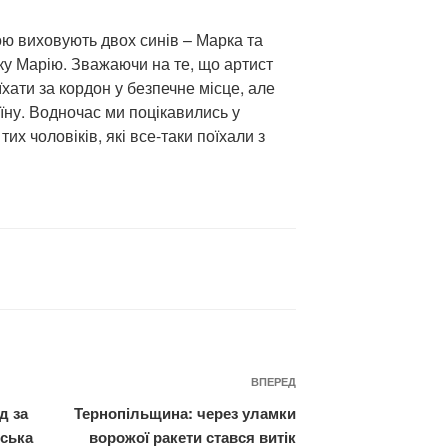
ю виховують двох синів – Марка та
ку Марію. Зважаючи на те, що артист
иїхати за кордон у безпечне місце, але
ну. Водночас ми поцікавились у
тих чоловіків, які все-таки поїхали з
Наступний
ВПЕРЕД
запис
д за
Тернопільщина: через уламки
ська
ворожої ракети стався витік