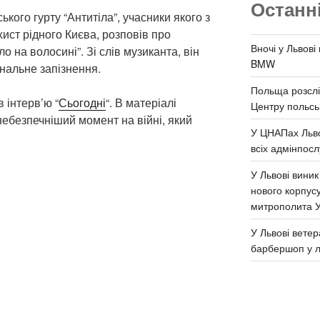
Останн
кого гурту “Антитіла”, учасники якого з
хист рідного Києва, розповів про
Вночі у Львові
о на волосині”. Зі слів музиканта, він
BMW
анальне запізнення.
Польща розслі
 інтерв’ю “
Сьогодні
“. В матеріалі
Центру польськ
небезпечніший момент на війні, який
У ЦНАПах Льво
всіх адмінпосл
У Львові виник
нового корпус
митрополита 
У Львові ветер
барбершоп у л