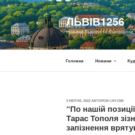
Перейти
до
ЛЬВІВ1256
вмісту
Новини Львова та Львівщини
Головна
Новини
Куд
ОПУБЛІКОВАНО
5 КВІТНЯ, 2022
АВТОРОМ
LVIV1256
“По нашій позиці
Тарас Тополя зіз
запізнення вряту