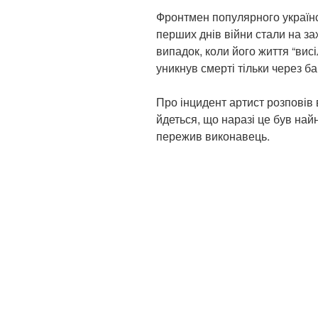
Фронтмен популярного українсь
перших днів війни стали на за
випадок, коли його життя “висіл
уникнув смерті тільки через б
Про інцидент артист розповів в
йдеться, що наразі це був най
пережив виконавець.