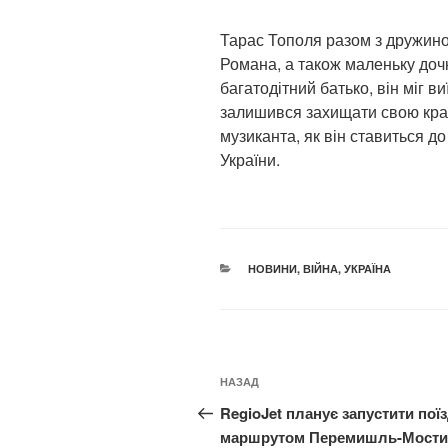
Тарас Тополя разом з дружино
Романа, а також маленьку доч
багатодітний батько, він міг в
залишився захищати свою краї
музиканта, як він ставиться до 
України.
КАТЕГОРІЇ
НОВИНИ
,
ВІЙНА
,
УКРАЇНА
Навігація
Попередній
НАЗАД
записів
запис:
RegioJet планує запустити поїз
маршрутом Перемишль-Мости