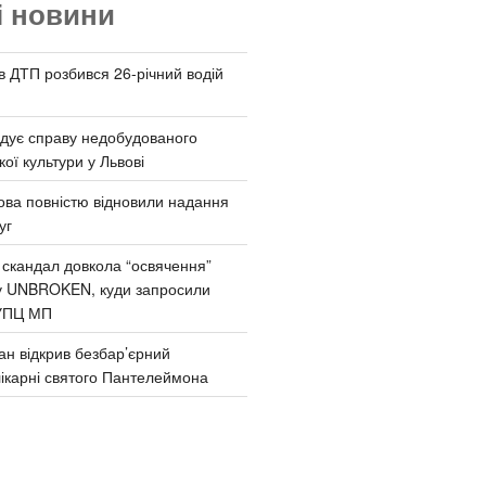
і новини
 в ДТП розбився 26-річний водій
дує справу недобудованого
ої культури у Львові
ва повністю відновили надання
уг
 скандал довкола “освячення”
у UNBROKEN, куди запросили
УПЦ МП
ан відкрив безбар’єрний
ікарні святого Пантелеймона