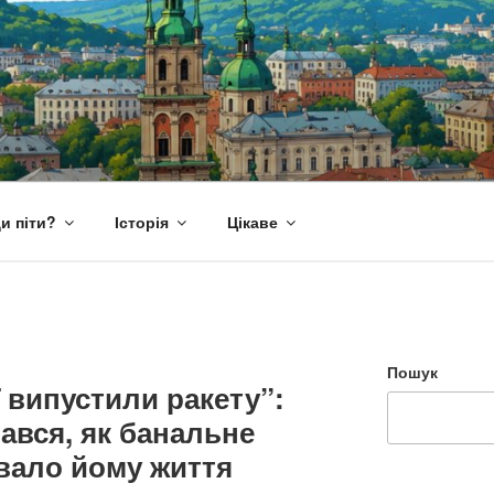
и піти?
Історія
Цікаве
Пошук
ї випустили ракету”:
нався, як банальне
вало йому життя