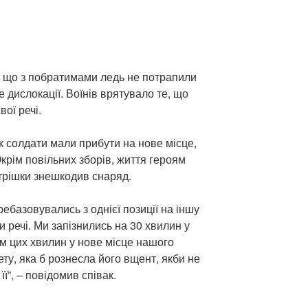
, що з побратимами ледь не потрапили
е дислокації. Воїнів врятувало те, що
ої речі.
як солдати мали прибути на нове місце,
крім повільних зборів, життя героям
 трішки знешкодив снаряд.
ребазовувались з однієї позиції на іншу
и речі. Ми запізнились на 30 хвилин у
ом цих хвилин у нове місце нашого
ту, яка б рознесла його вщент, якби не
її”, – повідомив співак.