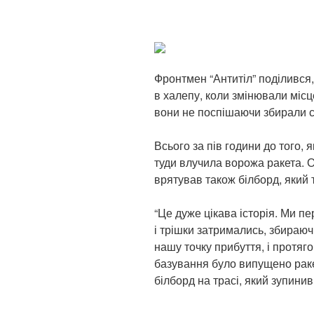
Фронтмен “Антитіл” поділився
в халепу, коли змінювали місц
вони не поспішаючи збирали св
Всього за пів години до того, 
туди влучила ворожа ракета. О
врятував також білборд, який
“Це дуже цікава історія. Ми пе
і трішки затримались, збираюч
нашу точку прибуття, і протяг
базування було випущено раке
білборд на трасі, який зупинив 