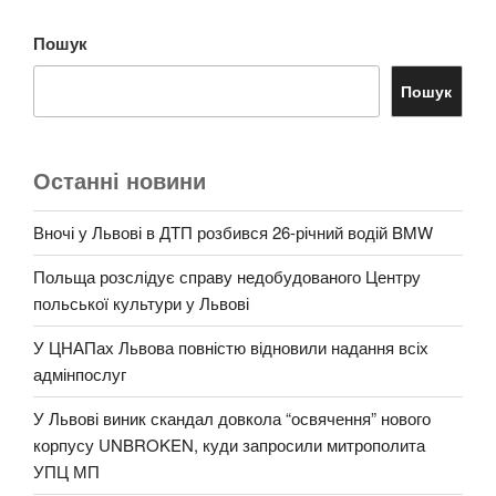
Пошук
Пошук
Останні новини
Вночі у Львові в ДТП розбився 26-річний водій BMW
Польща розслідує справу недобудованого Центру
польської культури у Львові
У ЦНАПах Львова повністю відновили надання всіх
адмінпослуг
У Львові виник скандал довкола “освячення” нового
корпусу UNBROKEN, куди запросили митрополита
УПЦ МП