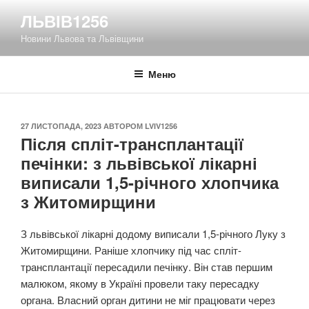
Перейти
ЛЬВІВ1256
до
Новини Львова та Львівщини
вмісту
Меню
ОПУБЛІКОВАНО
27 ЛИСТОПАДА, 2023
АВТОРОМ
LVIV1256
Після спліт-трансплантації
печінки: з львівської лікарні
виписали 1,5-річного хлопчика
з Житомирщини
З львівської лікарні додому виписали 1,5-річного Луку з
Житомирщини. Раніше хлопчику під час спліт-
трансплантації пересадили печінку. Він став першим
малюком, якому в Україні провели таку пересадку
органа. Власний орган дитини не міг працювати через