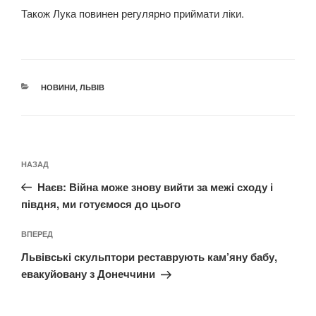
Також Лука повинен регулярно приймати ліки.
КАТЕГОРІЇ
НОВИНИ
,
ЛЬВІВ
Навігація
Попередній
НАЗАД
записів
запис:
Наєв: Війна може знову вийти за межі сходу і
півдня, ми готуємося до цього
Наступний
ВПЕРЕД
запис
Львівські скульптори реставрують кам’яну бабу,
евакуйовану з Донеччини