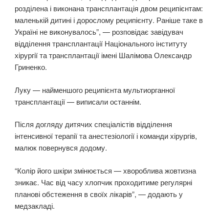
розділена і виконана трансплантація двом реципієнтам:
маленькій дитині і дорослому реципієнту. Раніше таке в
Україні не виконувалось”, — розповідає завідувач
відділення трансплантації Національного інституту
хірургії та трансплантації імені Шалімова Олександр
Гриненко.
Луку — найменшого реципієнта мультиорганної
трансплантації — виписали останнім.
Після догляду дитячих спеціалістів відділення
інтенсивної терапії та анестезіології і команди хірургів,
малюк повернувся додому.
“Колір його шкіри змінюється — хвороблива жовтизна
зникає. Час від часу хлопчик проходитиме регулярні
планові обстеження в своїх лікарів”, — додають у
медзакладі.