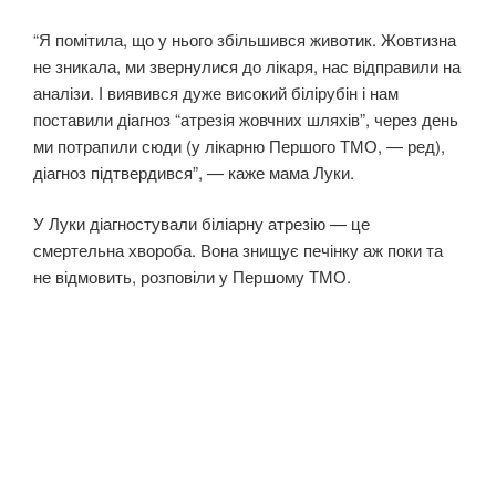
“Я помітила, що у нього збільшився животик. Жовтизна
не зникала, ми звернулися до лікаря, нас відправили на
аналізи. І виявився дуже високий білірубін і нам
поставили діагноз “атрезія жовчних шляхів”, через день
ми потрапили сюди (у лікарню Першого ТМО, — ред),
діагноз підтвердився”, — каже мама Луки.
У Луки діагностували біліарну атрезію — це
смертельна хвороба. Вона знищує печінку аж поки та
не відмовить, розповіли у Першому ТМО.