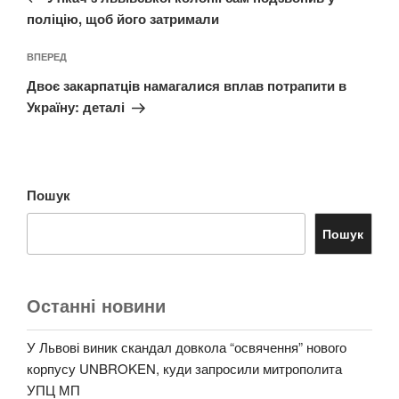
поліцію, щоб його затримали
Наступний
ВПЕРЕД
запис
Двоє закарпатців намагалися вплав потрапити в
Україну: деталі
Пошук
Пошук
Останні новини
У Львові виник скандал довкола “освячення” нового
корпусу UNBROKEN, куди запросили митрополита
УПЦ МП