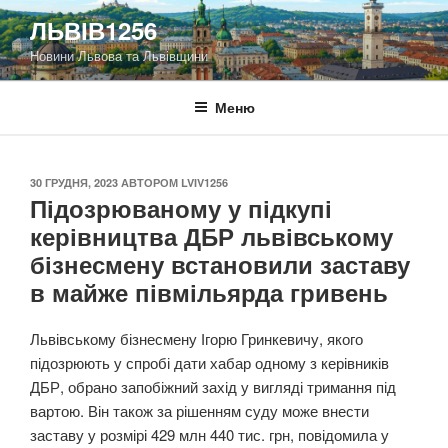
Перейти
ЛЬВІВ1256
до
Новини Львова та Львівщини
вмісту
Меню
ОПУБЛІКОВАНО
30 ГРУДНЯ, 2023
АВТОРОМ
LVIV1256
Підозрюваному у підкупі
керівництва ДБР львівському
бізнесмену встановили заставу
в майже півмільярда гривень
Львівському бізнесмену Ігорю Гринкевичу, якого
підозрюють у спробі дати хабар одному з керівників
ДБР, обрано запобіжний захід у вигляді тримання під
вартою. Він також за рішенням суду може внести
заставу у розмірі 429 млн 440 тис. грн, повідомила у