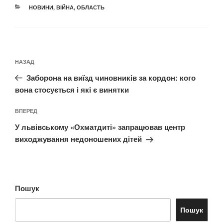
КАТЕГОРІЇ
НОВИНИ
,
ВІЙНА
,
ОБЛАСТЬ
Навігація
Попередній
НАЗАД
записів
запис:
Заборона на виїзд чиновників за кордон: кого
вона стосується і які є винятки
Наступний
ВПЕРЕД
запис
У львівському «Охматдиті» запрацював центр
виходжування недоношених дітей
Пошук
Пошук