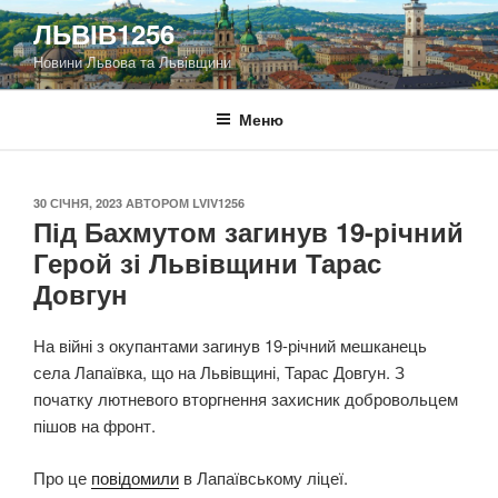
Перейти
ЛЬВІВ1256
до
Новини Львова та Львівщини
вмісту
Меню
ОПУБЛІКОВАНО
30 СІЧНЯ, 2023
АВТОРОМ
LVIV1256
Під Бахмутом загинув 19-річний
Герой зі Львівщини Тарас
Довгун
На війні з окупантами загинув 19-річний мешканець
села Лапаївка, що на Львівщині, Тарас Довгун. З
початку лютневого вторгнення захисник добровольцем
пішов на фронт.
Про це
повідомили
в Лапаївському ліцеї.