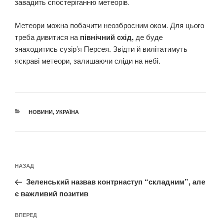
завадить спостеріганню метеорів.
Метеори можна побачити неозброєним оком. Для цього
треба дивитися на
північний схід,
де буде
знаходитись сузір’я Персея. Звідти й вилітатимуть
яскраві метеори, залишаючи сліди на небі.
КАТЕГОРІЇ
НОВИНИ
,
УКРАЇНА
Навігація
Попередній
НАЗАД
записів
запис:
Зеленський назвав контрнаступ “складним”, але
є важливий позитив
Наступний
ВПЕРЕД