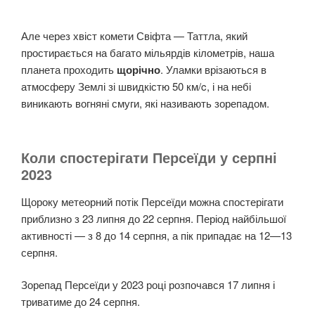
Але через хвіст комети Свіфта — Таттла, який
простирається на багато мільярдів кілометрів, наша
планета проходить
щорічно
. Уламки врізаються в
атмосферу Землі зі швидкістю 50 км/c, і на небі
виникають вогняні смуги, які називають зорепадом.
Коли спостерігати Персеїди у серпні
2023
Щороку метеорний потік Персеїди можна спостерігати
приблизно з 23 липня до 22 серпня. Період найбільшої
активності — з 8 до 14 серпня, а пік припадає на 12—13
серпня.
Зорепад Персеїди у 2023 році розпочався 17 липня і
триватиме до 24 серпня.