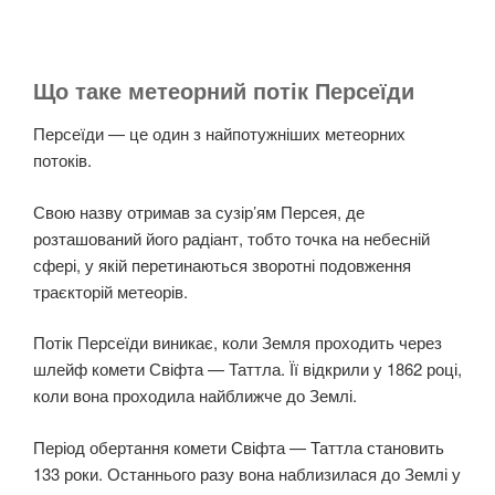
Що таке метеорний потік Персеїди
Персеїди — це один з найпотужніших метеорних
потоків.
Свою назву отримав за сузір’ям Персея, де
розташований його радіант, тобто точка на небесній
сфері, у якій перетинаються зворотні подовження
траєкторій метеорів.
Потік Персеїди виникає, коли Земля проходить через
шлейф комети Свіфта — Таттла. Її відкрили у 1862 році,
коли вона проходила найближче до Землі.
Період обертання комети Свіфта — Таттла становить
133 роки. Останнього разу вона наблизилася до Землі у