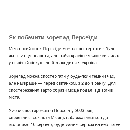
Як побачити зорепад Персеїди
Метеорний потік Персеїди можна спостерігати з будь-
якого місця планети, але найяскравіше явище виглядає
у північній півкулі, де й знаходиться Україна.
Зорепад можна спостерігати у будь-який темний час,
але найкраще — перед світанком, з 2 до 4 ранку. Для
спостереження варто обрати місце подалі від вогнів
міста.
Умови спостереження Персеїд у 2023 році —
сприятливі, оскільки Місяць наближатиметься до
молодика (16 серпня), буде малим серпом на небі та не