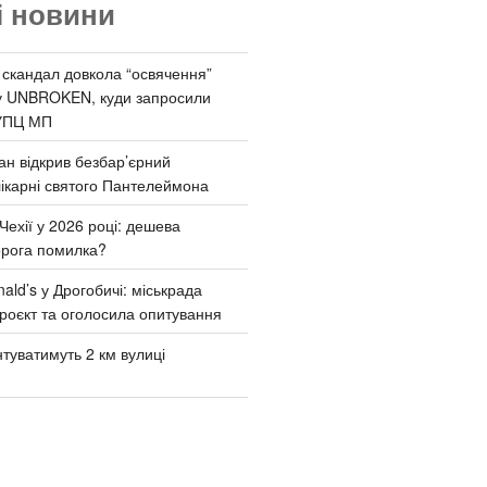
і новини
 скандал довкола “освячення”
у UNBROKEN, куди запросили
УПЦ МП
ан відкрив безбар’єрний
ікарні святого Пантелеймона
Чехії у 2026 році: дешева
орога помилка?
ld’s у Дрогобичі: міськрада
роєкт та оголосила опитування
туватимуть 2 км вулиці