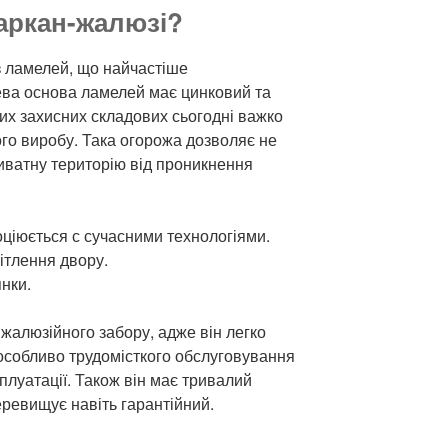
аркан-жалюзі?
з ламелей, що найчастіше
лева основа ламелей має цинковий та
их захисних складових сьогодні важко
го виробу. Така огорожа дозволяє не
иватну територію від проникнення
оціюється с сучасними технологіями.
ітлення двору.
нки.
 жалюзійного забору, адже він легко
особливо трудомісткого обслуговування
плуатації. Також він має тривалий
еревищує навіть гарантійний.