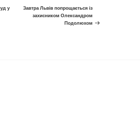
запис
уд у
Завтра Львів попрощається із
захисником Олександром
Подолюхом