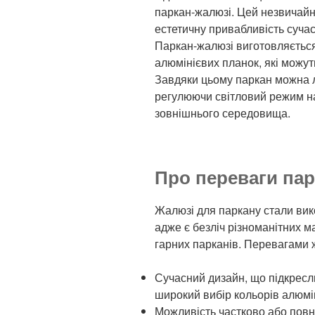
паркан-жалюзі. Цей незвичайни
естетичну привабливість сучас
Паркан-жалюзі виготовляєтьс
алюмінієвих планок, які можут
Завдяки цьому паркан можна ле
регулюючи світловий режим на т
зовнішнього середовища.
Про переваги па
Жалюзі для паркану стали ви
адже є безліч різноманітних м
гарних парканів. Перевагами 
Сучасний дизайн, що підкресл
широкий вибір кольорів алюмі
Можливість частково або повн