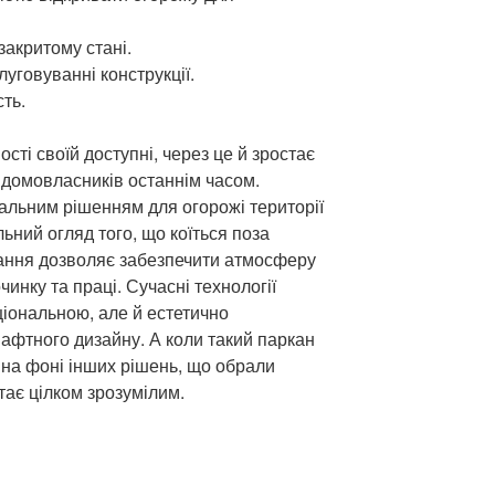
 закритому стані.
луговуванні конструкції.
сть.
ості своїй доступні, через це й зростає
 домовласників останнім часом.
альним рішенням для огорожі території
ьний огляд того, що коїться поза
ання дозволяє забезпечити атмосферу
чинку та праці. Сучасні технології
іональною, але й естетично
фтного дизайну. А коли такий паркан
 на фоні інших рішень, що обрали
стає цілком зрозумілим.