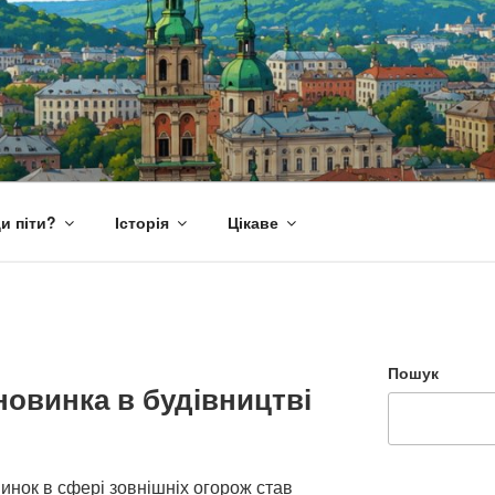
и піти?
Історія
Цікаве
Пошук
новинка в будівництві
инок в сфері зовнішніх огорож став