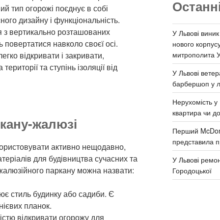
Останн
й тип огорожі поєднує в собі
ного дизайну і функціональність.
я з вертикально розташованих
У Львові виник
ь повертатися навколо своєї осі.
нового корпус
митрополита 
гко відкривати і закривати,
ериторії та ступінь ізоляції від
У Львові ветер
барбершоп у л
Нерухомість у 
квартира чи д
ркану-жалюзі
Перший McDona
представила п
користовувати активно нещодавно,
атеріалів для будівництва сучасних та
У Львові ремон
жалюзійного паркану можна назвати:
Городоцької
ює стиль будинку або садиби. Є
нієвих планок.
істю відкривати огорожу для