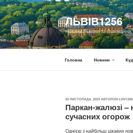
Перейти
до
ЛЬВІВ1256
вмісту
Новини Львова та Львівщини
Головна
Новини
Куд
ОПУБЛІКОВАНО
20 ЛИСТОПАДА, 2023
АВТОРОМ
LVIV1256
Паркан-жалюзі – 
сучасних огорож
Однією з найбільш цікавих нов