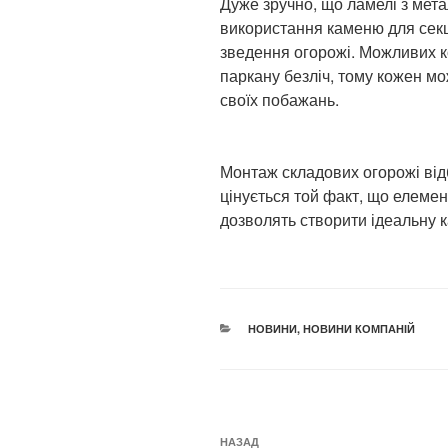
Дуже зручно, що ламелі з мета
використання каменю для секці
зведення огорожі. Можливих к
паркану безліч, тому кожен м
своїх побажань.
Монтаж складових огорожі від
цінується той факт, що елемен
дозволять створити ідеальну к
КАТЕГОРІЇ
НОВИНИ
,
НОВИНИ КОМПАНІЙ
Навігація
Попередній
НАЗАД