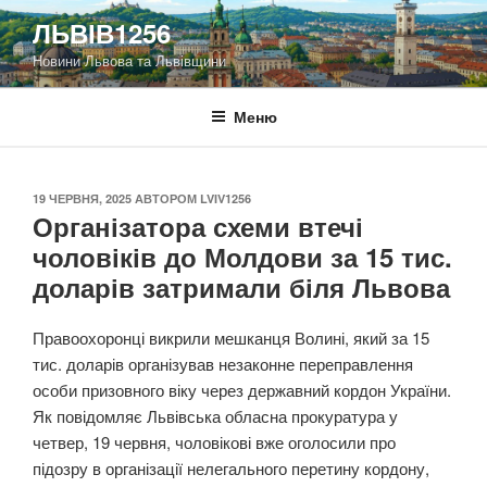
Перейти
ЛЬВІВ1256
до
Новини Львова та Львівщини
вмісту
Меню
ОПУБЛІКОВАНО
19 ЧЕРВНЯ, 2025
АВТОРОМ
LVIV1256
Організатора схеми втечі
чоловіків до Молдови за 15 тис.
доларів затримали біля Львова
Правоохоронці викрили мешканця Волині, який за 15
тис. доларів організував незаконне переправлення
особи призовного віку через державний кордон України.
Як повідомляє Львівська обласна прокуратура у
четвер, 19 червня, чоловікові вже оголосили про
підозру в організації нелегального перетину кордону,