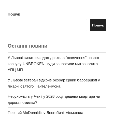
Пошук
Пошук
Останні новини
У Львові виник скандал довкола “освячення” нового
корпусу UNBROKEN, куди запросили митрополита
УПЦ МП
У Львові ветеран відкрив безбар’єрний барбершоп у
лікарні святого Пантелеймона
Нерухомість у Чехії у 2026 році: дешева квартира чи
дорога помилка?
Перший McDonald’s у Дрогобичі: міськрада