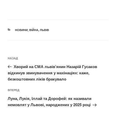
КАТЕГОРІЇ
НОВИНИ
,
ВІЙНА
,
ЛЬВІВ
Навігація
Попередній
НАЗАД
записів
запис:
Хворий на СМА львів’янин Назарій Гусаков
відкинув звинувачення у махінаціях: каже,
безкоштовних ліків бракувало
Наступний
ВПЕРЕД
запис
Луна, Лукія, Іллай та Дорофей: як називали
немовлят у Львові, народжених у 2025 році