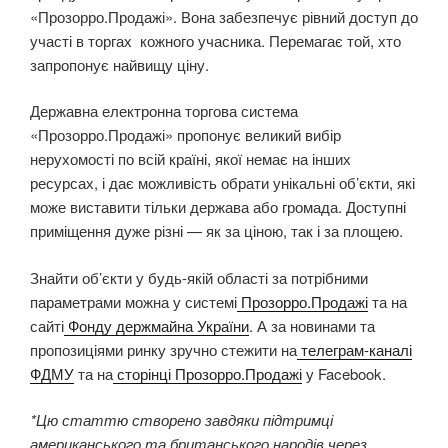
«Прозорро.Продажі». Вона забезпечує рівний доступ до
участі в торгах кожного учасника. Перемагає той, хто
запропонує найвищу ціну.
Державна електронна торгова система
«Прозорро.Продажі» пропонує великий вибір
нерухомості по всій країні, якої немає на інших
ресурсах, і дає можливість обрати унікальні об’єкти, які
може виставити тільки держава або громада. Доступні
приміщення дуже різні — як за ціною, так і за площею.
Знайти об’єкти у будь-якій області за потрібними
параметрами можна у системі
Прозорро.Продажі
та на
сайті
Фонду держмайна України
. А за новинами та
пропозиціями ринку зручно стежити на
телеграм-каналі
ФДМУ
та на
сторінці Прозорро.Продажі
у Facebook.
*Цю статтю створено завдяки підтримці
американського та британського народів через