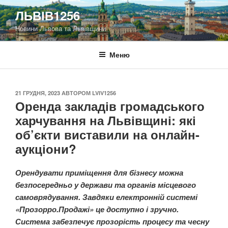
Перейти
ЛЬВІВ1256
до
Новини Львова та Львівщини
вмісту
Меню
ОПУБЛІКОВАНО
21 ГРУДНЯ, 2023
АВТОРОМ
LVIV1256
Оренда закладів громадського
харчування на Львівщині: які
об’єкти виставили на онлайн-
аукціони?
Орендувати приміщення для бізнесу можна
безпосередньо у держави та органів місцевого
самоврядування. Завдяки електронній системі
«Прозорро.Продажі» це доступно і зручно.
Система забезпечує прозорість процесу та чесну