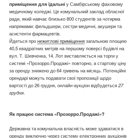
приміщення для їдальні
у Самбірському фаховому
медичному коледжі. Це комунальний заклад обласної
ради, який навчає близько 800 студентів за чотирма
напрямами: фельдшери, сестри медичні, акушери та
асистенти фармацевтів.
Йдеться про
нежитлові приміщення
загальною площею
40,5 квадратних метрів на першому поверсі будівлі на
вул. Т. Шевченка, 14. Лот виставляється на торги у
системі «Прозорро.Продажі» повторно, а стартову ціну
за оренду знижено до 64 гривень на місяць. Потенційні
орендарі можуть подавати свої пропозиції щодо
вартості до 26 грудня, онлайн-аукціон відбудеться
27
грудня
.
Як працює система «Прозорро.Продажі»?
Державна та комунальна власність може здаватися в
оренду виключно через систему електронних аукціонів