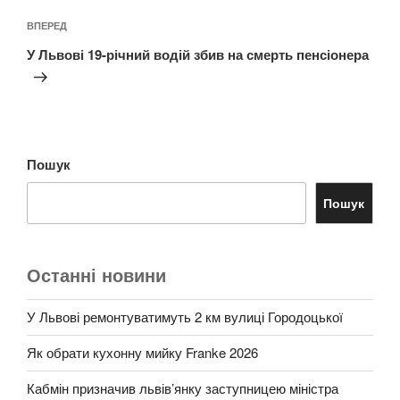
Наступний
ВПЕРЕД
запис
У Львові 19-річний водій збив на смерть пенсіонера
Пошук
Пошук
Останні новини
У Львові ремонтуватимуть 2 км вулиці Городоцької
Як обрати кухонну мийку Franke 2026
Кабмін призначив львів’янку заступницею міністра