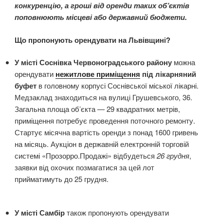
конкуренцію, а гроші від оренди таких об’єктів
поповнюють місцеві або державний бюджети.
Що пропонують орендувати на Львівщині?
У місті Соснівка Червоноградського району
можна
орендувати
нежитлове приміщення
під лікарняний
буфет
в головному корпусі Соснівської міської лікарні.
Медзаклад знаходиться на вулиці Грушевського, 36.
Загальна площа об’єкта — 29 квадратних метрів,
приміщення
потребує проведення поточного ремонту.
Стартує місячна вартість оренди з понад 1600 гривень
на місяць. Аукціон в державній електронній торговій
системі «Прозорро.Продажі» відбудеться
26 грудня
,
заявки від охочих позмагатися за цей лот
прийматимуть до 25 грудня.
У місті Самбір
також пропонують орендувати