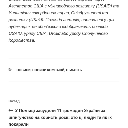
Агентство США з міжнародного розвитку (USAID) та
Управління закордонних справ, Співдружності та
розвитку (UKaid). Погляди авторів, висловлені у цих
публікаціях не обов’язково відображають погляди
USAID, уряду США, UKaid або уряду Сполученого
Королівства.
КАТЕГОРІЇ
НОВИНИ
,
НОВИНИ КОМПАНІЙ
,
ОБЛАСТЬ
Навігація
Попередній
НАЗАД
записів
запис:
У Польщі засудили 11 громадян України за
шпигунство на користь росії: хто ці люди та як їх
покарали