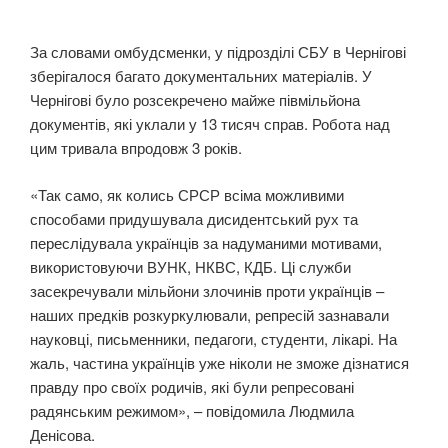
За словами омбудсменки, у підрозділі СБУ в Чернігові
зберігалося багато документальних матеріалів. У
Чернігові було розсекречено майже півмільйона
документів, які уклали у 13 тисяч справ. Робота над
цим тривала впродовж 3 років.
«Так само, як колись СРСР всіма можливими
способами придушувала дисидентський рух та
переслідувала українців за надуманими мотивами,
використовуючи ВУНК, НКВС, КДБ. Ці служби
засекречували мільйони злочинів проти українців –
наших предків розкуркулювали, репресій зазнавали
науковці, письменники, педагоги, студенти, лікарі. На
жаль, частина українців уже ніколи не зможе дізнатися
правду про своїх родичів, які були репресовані
радянським режимом», – повідомила Людмила
Денісова.