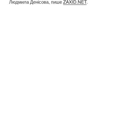
Людмила Денісова, пише
ZAXID.NET
.