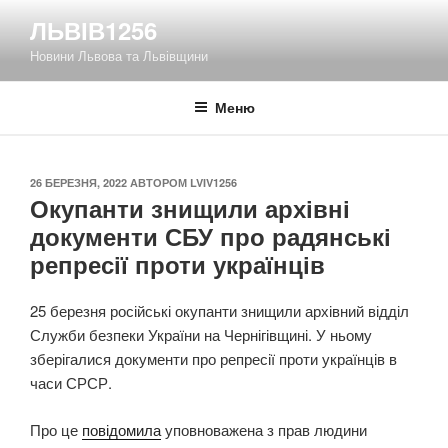
Перейти
ЛЬВІВ1256
до
Новини Львова та Львівщини
вмісту
Меню
ОПУБЛІКОВАНО
26 БЕРЕЗНЯ, 2022
АВТОРОМ
LVIV1256
Окупанти знищили архівні
документи СБУ про радянські
репресії проти українців
25 березня російські окупанти знищили архівний відділ
Служби безпеки України на Чернігівщині. У ньому
зберігалися документи про репресії проти українців в
часи СРСР.
Про це
повідомила
уповноважена з прав людини