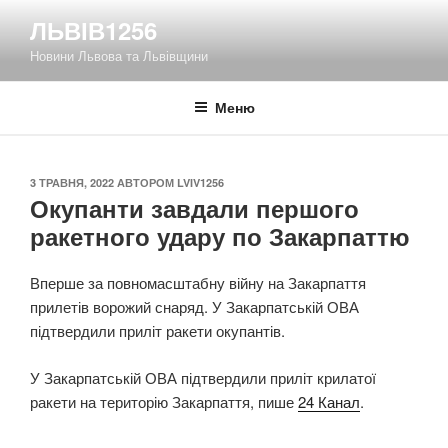
Перейти
ЛЬВІВ1256
до
Новини Львова та Львівщини
вмісту
Меню
ОПУБЛІКОВАНО
3 ТРАВНЯ, 2022
АВТОРОМ
LVIV1256
Окупанти завдали першого
ракетного удару по Закарпаттю
Вперше за повномасштабну війну на Закарпаття
прилетів ворожий снаряд. У Закарпатській ОВА
підтвердили приліт ракети окупантів.
У Закарпатській ОВА підтвердили приліт крилатої
ракети на територію Закарпаття, пише
24 Канал
.