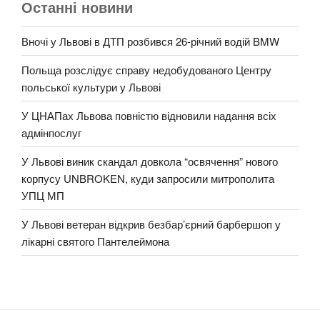
Останні новини
Вночі у Львові в ДТП розбився 26-річний водій BMW
Польща розслідує справу недобудованого Центру
польської культури у Львові
У ЦНАПах Львова повністю відновили надання всіх
адмінпослуг
У Львові виник скандал довкола “освячення” нового
корпусу UNBROKEN, куди запросили митрополита
УПЦ МП
У Львові ветеран відкрив безбар’єрний барбершоп у
лікарні святого Пантелеймона