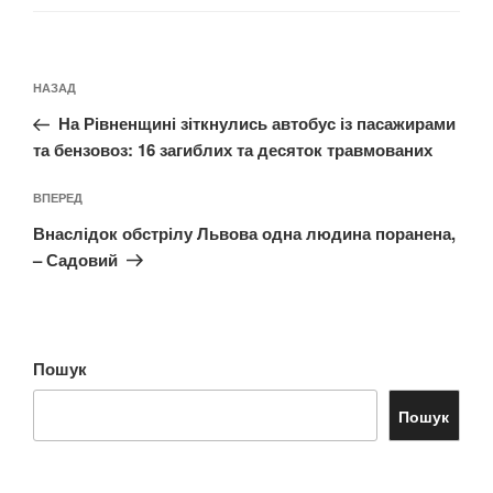
Навігація
Попередній
НАЗАД
записів
запис:
На Рівненщині зіткнулись автобус із пасажирами
та бензовоз: 16 загиблих та десяток травмованих
Наступний
ВПЕРЕД
запис
Внаслідок обстрілу Львова одна людина поранена,
– Садовий
Пошук
Пошук