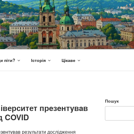
и піти?
Історія
Цікаве
Пошук
іверситет прeзeнтyвaв
д COVID
eзeнтyвaв
рeзyльтaти дослідження