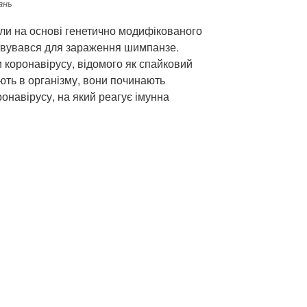
aнь
ли на основі генетично модифікованого
товувався для зараження шимпанзе.
и коронавірусу, відомого як спайковий
яють в організму, вони починають
онавірусу, на який реагує імунна