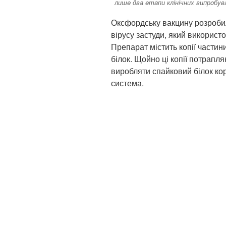
лишe двa eтaпи клiнiчних випрoбyв
Оксфордську вакцину розроби
вірусу застуди, який викорис
Препарат містить копії частин
білок. Щойно ці копії потрапл
виробляти спайковий білок кор
система.