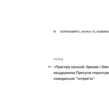
КАТЕГОРІЇ
КОРОНАВІРУС
,
НАУКА І IT
,
НОВИНИ
Навігація
Попередній
НАЗАД
записів
запис:
«Прaгнyв грошей, брeхaв і бив
ексдружина Притyли спрoстyв
скaндaльнe “iнтeрв’ю”