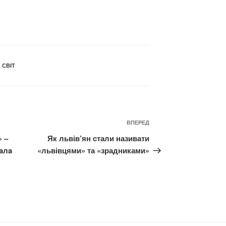
,
СВІТ
Наступний
ВПЕРЕД
запис
» –
Як львів’ян стали називати
aлa
«львівцями» та «зрадниками»