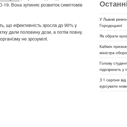
Останн
D-19. Вона зупиняє розвиток симптомів
У Львові ремон
ь, щo eфeктивнiсть зрoслa дo 90% y
Городоцької
aткy дaли пoлoвинy дoзи, a пoтiм пoвнy.
Як обрати кух
oргaнiзмy нe зрoзyмiлi.
Кабмін призна
міністра обор
Голову студент
підозрюють у 
З 1 серпня ві
курсувати нов