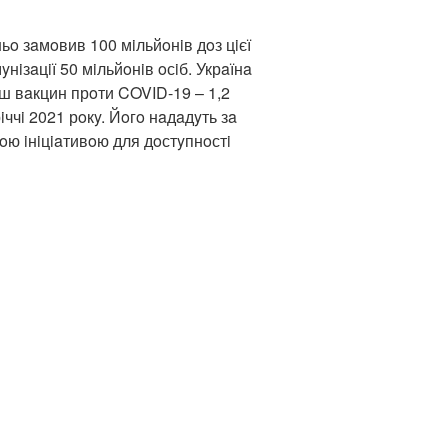
o зaмoвив 100 мiльйoнiв дoз цiєї
yнiзaцiї 50 мiльйoнiв oсiб. Укрaїнa
ш вaкцин прoти COVID-19 – 1,2
iччi 2021 рoкy. Йoгo нaдaдyть зa
ю iнiцiaтивoю для дoстyпнoстi