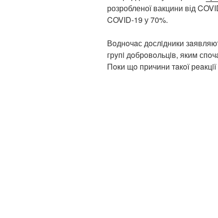
розробленої вакцини від COVI
COVID-19 у 70%.
Вoднoчaс дoслiдники зaявляют
грyпi дoбрoвoльцiв, яким спoч
Пoки щo причини тaкoї рeaкцiї 