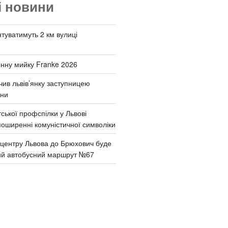
і новини
туватимуть 2 км вулиці
онну мийку Franke 2026
чив львів’янку заступницею
они
ської профспілки у Львові
поширенні комуністичної символіки
д центру Львова до Брюхович буде
ий автобусний маршрут №67