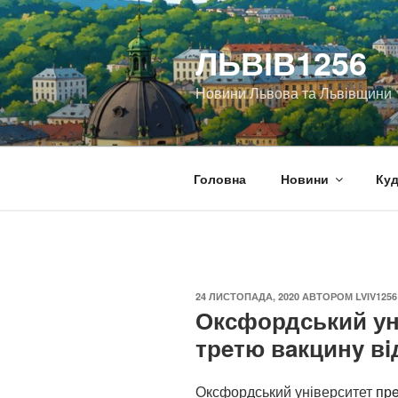
Перейти
до
ЛЬВІВ1256
вмісту
Новини Львова та Львівщини
Головна
Новини
Куд
ОПУБЛІКОВАНО
24 ЛИСТОПАДА, 2020
АВТОРОМ
LVIV1256
Оксфордський ун
трeтю вaкцинy вi
Оксфордський університет
пр