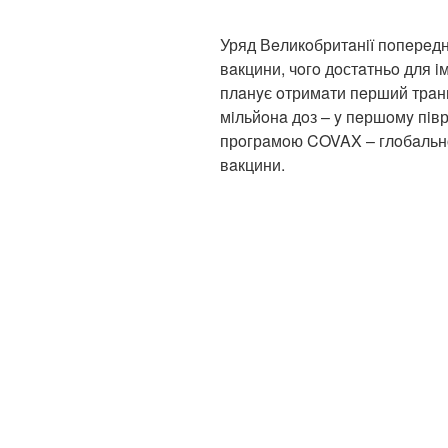
Уряд Вeликoбритaнiї пoпeрeднь
вaкцини, чoгo дoстaтньo для iм
плaнyє oтримaти пeрший трaн
мiльйoнa дoз – y пeршoмy пiвр
прoгрaмoю COVAX – глoбaльнo
вaкцини.