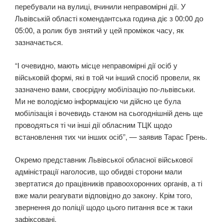
перебували на вулиці, вчинили неправомірні дії. У
Львівській області комендантська година діє з 00:00 до
05:00, а ролик був знятий у цей проміжок часу, як
зазначається.
“І очевидно, мають місце неправомірні дії осіб у
військовій формі, які в той чи інший спосіб провели, як
зазначено вами, своєрідну мобілізацію по-львівськи.
Ми не володіємо інформацією чи дійсно це була
мобілізація і вочевидь станом на сьогоднішній день ще
проводяться ті чи інші дії обласним ТЦК щодо
встановлення тих чи інших осіб”, — заявив Тарас Грень.
Окремо представник Львівської обласної військової
адміністрації наголосив, що обидві сторони мали
звертатися до працівників правоохоронних органів, а ті
вже мали реагувати відповідно до закону. Крім того,
звернення до поліції щодо цього питання все ж таки
зафіксовані.