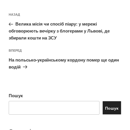
Навігація
Попередній
НАЗАД
записів
запис:
Велика місія чи спосіб піару: у мережі
обговорюють вечірку з блогерами у Львові, де
збирали кошти на ЗСУ
Наступний
ВПЕРЕД
запис
На польсько-українському кордону помер ще один
водій
Пошук
Пошук