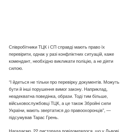
Співробітники ТЦК і СП справді мають право їх
перевірити, однак у разі конфліктних ситуацій, каже
комендант, необхідно викликати поліцію, а не діяти
силою.
“І йдеться не тільки про перевірку документів. Можуть
бути й інші порушення вимог закону. Наприклад,
неадекватна поведінка, образи. Тоді тим більше,
військовослужбовці ТЦК, а це також Збройні сили
України, мають звертатися до правоохоронців”, —
підсумував Тарас Грень.
Нагадаємо, 22 листопада повідомлялося, що у Львові