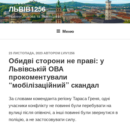
Перейти
ЛЬВІВ1256
до
Новини Львова та Львівщини
вмісту
Меню
ОПУБЛІКОВАНО
23 ЛИСТОПАДА, 2023
АВТОРОМ
LVIV1256
Обидві сторони не праві: у
Львівській ОВА
прокоментували
“мобілізаційний” скандал
За словами коменданта регіону Тараса Греня, одні
учасники конфлікту не повинні були перебувати на
вулиці після опівночі, а інші повинні були звернутися в
поліцію, а не застосовувати силу.