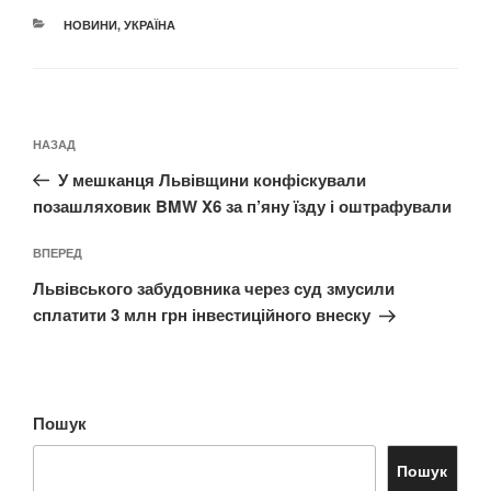
КАТЕГОРІЇ
НОВИНИ
,
УКРАЇНА
Навігація
Попередній
НАЗАД
записів
запис:
У мешканця Львівщини конфіскували
позашляховик BMW X6 за п’яну їзду і оштрафували
Наступний
ВПЕРЕД
запис
Львівського забудовника через суд змусили
сплатити 3 млн грн інвестиційного внеску
Пошук
Пошук