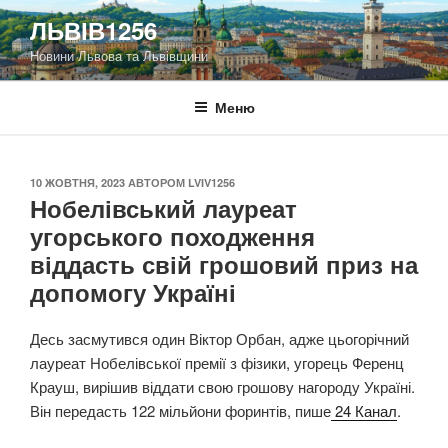
Перейти
ЛЬВІВ1256
до
Новини Львова та Львівщини
вмісту
Меню
ОПУБЛІКОВАНО
10 ЖОВТНЯ, 2023
АВТОРОМ
LVIV1256
Нобелівський лауреат
угорського походження
віддасть свій грошовий приз на
допомогу Україні
Десь засмутився один Віктор Орбан, адже цьогорічний
лауреат Нобелівської премії з фізики, угорець Ференц
Крауш, вирішив віддати свою грошову нагороду Україні.
Він передасть 122 мільйони форинтів, пише
24 Канал
.