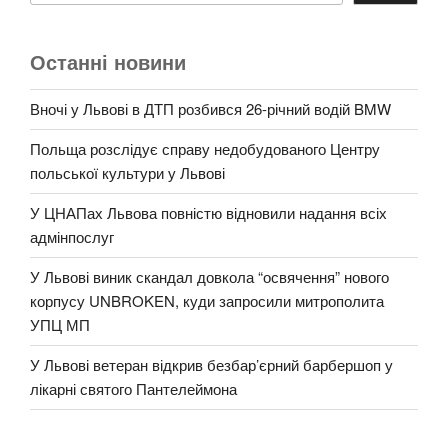
Останні новини
Вночі у Львові в ДТП розбився 26-річний водій BMW
Польща розслідує справу недобудованого Центру
польської культури у Львові
У ЦНАПах Львова повністю відновили надання всіх
адмінпослуг
У Львові виник скандал довкола “освячення” нового
корпусу UNBROKEN, куди запросили митрополита
УПЦ МП
У Львові ветеран відкрив безбар’єрний барбершоп у
лікарні святого Пантелеймона