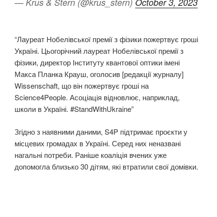
— Krus & Stern (@krus_stern)
October 3, 2023
“Лауреат Нобелівської премії з фізики пожертвує гроші
Україні. Цьогорічний лауреат Нобелівської премії з
фізики, директор Інституту квантової оптики імені
Макса Планка Крауш, оголосив [редакції журналу]
Wissenschaft, що він пожертвує гроші на
Science4People. Асоціація відновлює, наприклад,
школи в Україні. #StandWithUkraine”
Згідно з наявними даними, S4P підтримає проєкти у
місцевих громадах в Україні. Серед них неназвані
нагальні потреби. Раніше коаліція вчених уже
допомогла близько 30 дітям, які втратили свої домівки.