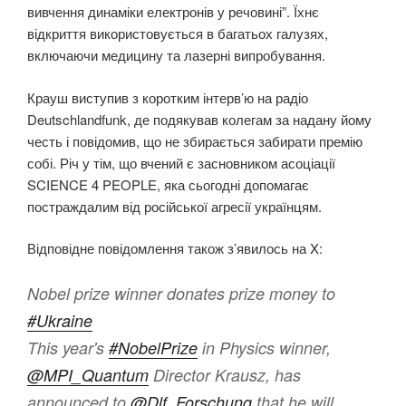
вивчення динаміки електронів у речовині”. Їхнє
відкриття використовується в багатьох галузях,
включаючи медицину та лазерні випробування.
Крауш виступив з коротким інтерв’ю на радіо
Deutschlandfunk, де подякував колегам за надану йому
честь і повідомив, що не збирається забирати премію
собі. Річ у тім, що вчений є засновником асоціації
SCIENCE 4 PEOPLE, яка сьогодні допомагає
постраждалим від російської агресії українцям.
Відповідне повідомлення також з’явилось на X:
Nobel prize winner donates prize money to
#Ukraine
This year's
#NobelPrize
in Physics winner,
@MPI_Quantum
Director Krausz, has
announced to
@Dlf_Forschung
that he will