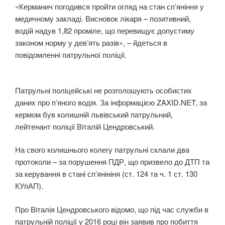
«Керманич погодився пройти огляд на стан сп’яніння у
медичному закладі. Висновок лікаря – позитивний,
водій надув 1,82 проміле, що перевищує допустиму
законом норму у дев’ять разів», – йдеться в
повідомленні патрульної поліції.
Патрульні поліцейські не розголошують особистих
даних про п’яного водія. За інформацією ZAXID.NET, за
кермом був колишній львівський патрульний,
лейтенант поліції Віталій Цендровський.
На свого колишнього колегу патрульні склали два
протоколи – за порушення ПДР, що призвело до ДТП та
за керування в стані сп’янініня (ст. 124 та ч. 1 ст. 130
КУпАП).
Про Віталія Цендровського відомо, що під час служби в
патрульній поліції у 2016 році він заявив про побиття