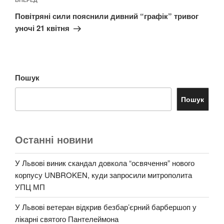
Наступний
запис
Повітряні сили пояснили дивний “графік” тривог
уночі 21 квітня
Пошук
Пошук
Останні новини
У Львові виник скандал довкола “освячення” нового
корпусу UNBROKEN, куди запросили митрополита
УПЦ МП
У Львові ветеран відкрив безбар’єрний барбершоп у
лікарні святого Пантелеймона