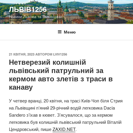
Перейти
ЛЬВІВ1256
до
Новини Львова та Львівщини
вмісту
Меню
ОПУБЛІКОВАНО
21 КВІТНЯ, 2023
АВТОРОМ
LVIV1256
Нетверезий колишній
львівський патрульний за
кермом авто злетів з траси в
канаву
У четвер вранці, 20 квітня, на трасі Київ-Чоп біля Стрия
на Львівщині п’яний 29-річний водій легковика Dacia
Sandero з’їхав в кювет. З’ясувалося, що за кермом
легковика був колишній львівський патрульний Віталій
Цендровський, пише
ZAXID.NET
.