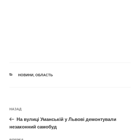
КАТЕГОРІЇ
НОВИНИ
,
ОБЛАСТЬ
Навігація
Попередній
НАЗАД
записів
запис:
На вулиці Уманській у Львові демонтували
незаконний самобуд
ВПЕРЕД