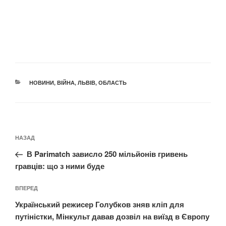
КАТЕГОРІЇ
НОВИНИ
,
ВІЙНА
,
ЛЬВІВ
,
ОБЛАСТЬ
Навігація
Попередній
НАЗАД
записів
запис:
В Parimatch зависло 250 мільйонів гривень
гравців: що з ними буде
Наступний
ВПЕРЕД
запис
Український режисер Голубков зняв кліп для
путіністки, Мінкульт давав дозвіл на виїзд в Європу