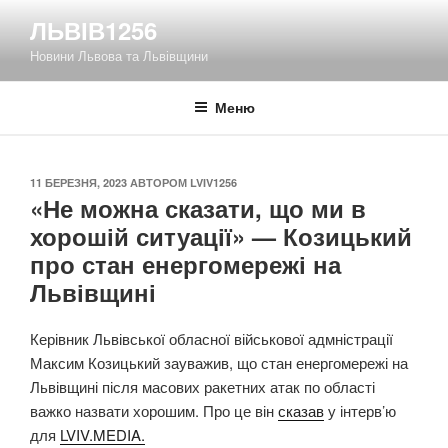
Перейти
ЛЬВІВ1256
до
Новини Львова та Львівщини
вмісту
Меню
ОПУБЛІКОВАНО
11 БЕРЕЗНЯ, 2023
АВТОРОМ
LVIV1256
«Не можна сказати, що ми в
хорошій ситуації» — Козицький
про стан енергомережі на
Львівщині
Керівник Львівської обласної військової адмністрації
Максим Козицький зауважив, що стан енергомережі на
Львівщині після масових ракетних атак по області
важко назвати хорошим. Про це він
сказав
у інтерв’ю
для
LVIV.MEDIA.