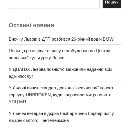
Пошук
Останні новини
Вночі у Львові в ДТП розбився 26-річний водій BMW
Польща розслідує справу недобудованого Центру
польської культури у Львові
У ЦНАПах Львова повністю відновили надання всіх
адмінпослуг
У Львові виник скандал довкола “освячення” нового
корпусу UNBROKEN, куди запросили митрополита
УПЦ МП
У Львові ветеран відкрив безбар’єрний барбершоп у
лікарні святого Пантелеймона