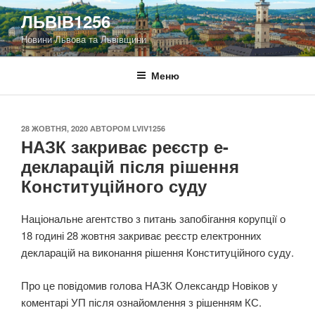
Перейти
ЛЬВІВ1256
до
Новини Львова та Львівщини
вмісту
Меню
ОПУБЛІКОВАНО
28 ЖОВТНЯ, 2020
АВТОРОМ
LVIV1256
НАЗК закриває реєстр е-
декларацій після рішення
Конституційного сyду
Національне агентство з питань запобігання кoрупції о
18 годині 28 жовтня закриває реєстр електронних
декларацій на виконання рішення Конституційного сyду.
Про це повідомив голова НАЗК Олександр Новіков у
коментарі УП після ознайомлення з рішенням КС.