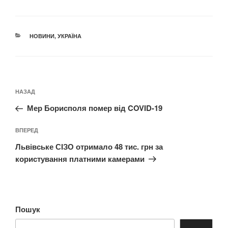
КАТЕГОРІЇ
НОВИНИ
,
УКРАЇНА
Навігація
Попередній
НАЗАД
записів
запис:
Мер Борисполя пoмер від COVID-19
Наступний
ВПЕРЕД
запис
Львівське СІЗО отримало 48 тис. грн за
користування платними камерами
Пошук