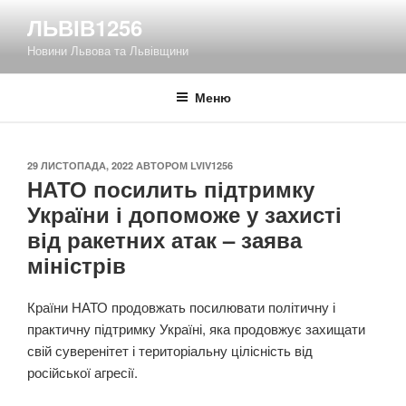
Перейти
ЛЬВІВ1256
до
Новини Львова та Львівщини
вмісту
Меню
ОПУБЛІКОВАНО
29 ЛИСТОПАДА, 2022
АВТОРОМ
LVIV1256
НАТО посилить підтримку
України і допоможе у захисті
від ракетних атак – заява
міністрів
Країни НАТО продовжать посилювати політичну і
практичну підтримку Україні, яка продовжує захищати
свій суверенітет і територіальну цілісність від
російської агресії.