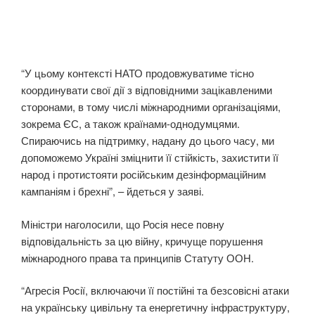
“У цьому контексті НАТО продовжуватиме тісно
координувати свої дії з відповідними зацікавленими
сторонами, в тому числі міжнародними організаціями,
зокрема ЄС, а також країнами-однодумцями.
Спираючись на підтримку, надану до цього часу, ми
допоможемо Україні зміцнити її стійкість, захистити її
народ і протистояти російським дезінформаційним
кампаніям і брехні”, – йдеться у заяві.
Міністри наголосили, що Росія несе повну
відповідальність за цю війну, кричуще порушення
міжнародного права та принципів Статуту ООН.
“Агресія Росії, включаючи її постійні та безсовісні атаки
на українську цивільну та енергетичну інфраструктуру,