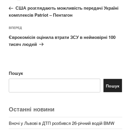
записів
запис:
США розглядають можливість передачі Україні
комплексів Patriot – Пентагон
Наступний
ВПЕРЕД
запис
Єврокомісія оцінила втрати ЗСУ в неймовірні 100
тисяч людей
Пошук
Пошук
Останні новини
Вночі у Львові в ДТП розбився 26-річний водій BMW