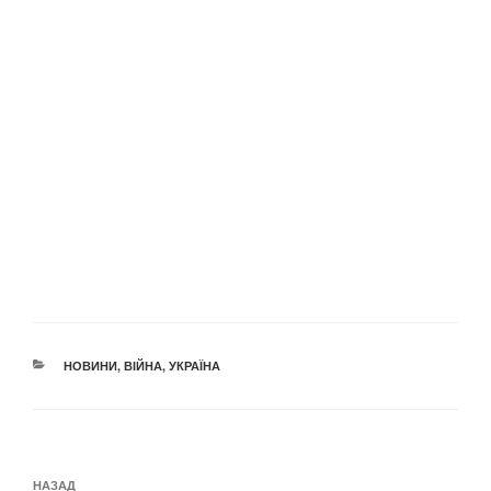
КАТЕГОРІЇ
НОВИНИ
,
ВІЙНА
,
УКРАЇНА
Навігація
Попередній
НАЗАД