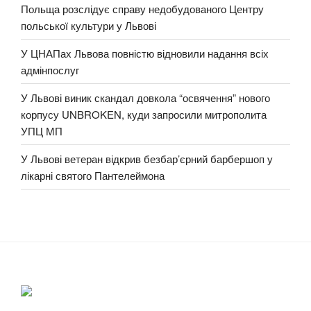
Польща розслідує справу недобудованого Центру
польської культури у Львові
У ЦНАПах Львова повністю відновили надання всіх
адмінпослуг
У Львові виник скандал довкола “освячення” нового
корпусу UNBROKEN, куди запросили митрополита
УПЦ МП
У Львові ветеран відкрив безбар’єрний барбершоп у
лікарні святого Пантелеймона