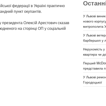
Останн
ійської федерації в Україні практично
андний пункт окупантів.
У Львові виник
нового корпус
у президента Олексій Арестович сказав
митрополита 
юдненого на сторінці ОП у соціальній
У Львові ветер
барбершоп у л
Нерухомість у 
квартира чи д
Перший McDona
представила п
У Львові ремон
Городоцької