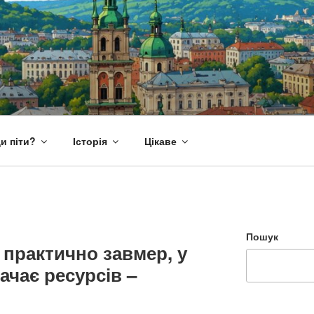
и піти?
Історія
Цікаве
Пошук
 практично завмер, у
ачає ресурсів –