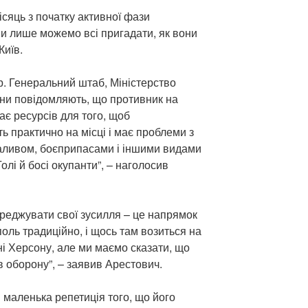
ісяць з початку активної фази
 ми лише можемо всі пригадати, як вони
Київ.
. Генеральний штаб, Міністерство
їни повідомляють, що противник на
ає ресурсів для того, щоб
ть практично на місці і має проблеми з
аливом, боєприпасами і іншими видами
олі й босі окупанти”, – наголосив
ереджувати свої зусилля – це напрямок
поль традиційно, і щось там возиться на
ні Херсону, але ми маємо сказати, що
в оборону”, – заявив Арестович.
я маленька репетиція того, що його