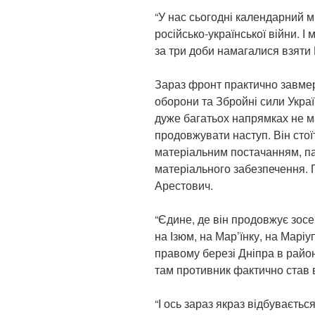
“У нас сьогодні календарний м
російсько-української війни. І
за три доби намагалися взяти 
Зараз фронт практично завмер
оборони та Збройні сили Укра
дуже багатьох напрямках не м
продовжувати наступ. Він стої
матеріальним постачанням, п
матеріального забезпечення. Г
Арестович.
“Єдине, де він продовжує зос
на Ізюм, на Мар’їнку, на Маріу
правому березі Дніпра в райо
там противник фактично став 
“І ось зараз якраз відбуваєтьс