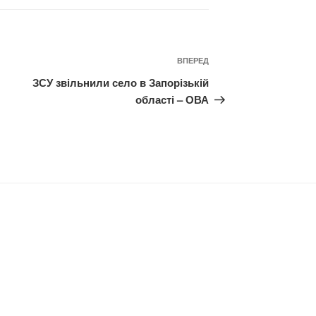
Наступний
ВПЕРЕД
запис
ЗСУ звільнили село в Запорізькій
області – ОВА