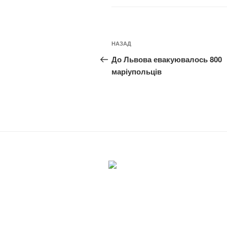
Навігація
Попередній
НАЗАД
записів
запис:
До Львова евакуювалось 800
маріупольців