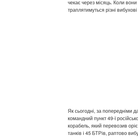
чекає через місяць. Коли вони 
траплятимуться різні вибухові
Як сьогодні, за попередніми 
командний пункт 49-ї російсько
корабель, який перевозив оріє
танків і 45 БТРів, раптово ви