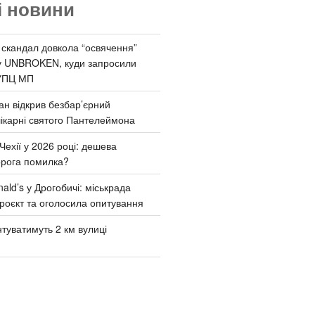
і новини
 скандал довкола “освячення”
у UNBROKEN, куди запросили
УПЦ МП
ан відкрив безбар’єрний
ікарні святого Пантелеймона
Чехії у 2026 році: дешева
орога помилка?
ld’s у Дрогобичі: міськрада
роєкт та оголосила опитування
туватимуть 2 км вулиці