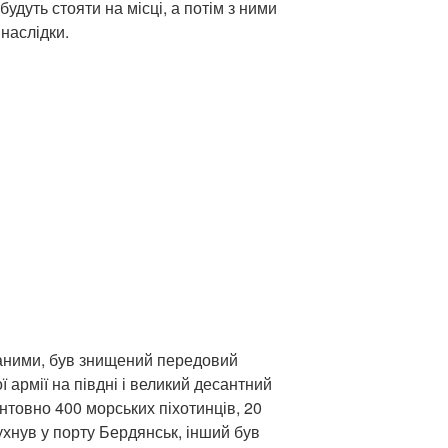
будуть стояти на місці, а потім з ними
 наслідки.
даними, був знищений передовий
ї армії на півдні і великий десантний
нтовно 400 морських піхотинців, 20
бухнув у порту Бердянськ, інший був