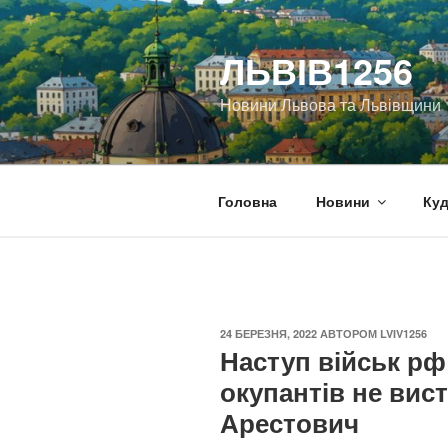
Перейти
до
ЛЬВІВ1256
вмісту
Новини Львова та Львівщини
Головна
Новини
Куд
ОПУБЛІКОВАНО
24 БЕРЕЗНЯ, 2022
АВТОРОМ
LVIV1256
Наступ військ рф
окупантів не вист
Арестович