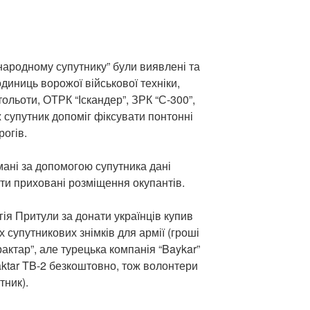
народному супутнику” були виявлені та
одиниць ворожої військової техніки,
ольоти, ОТРК “Іскандер”, ЗРК “С-300”,
 супутник допоміг фіксувати понтонні
рогів.
мані за допомогою супутника дані
и приховані розміщення окупантів.
ія Притули за донати українців купив
х супутникових знімків для армії (гроші
актар”, але турецька компанія “Baykar”
aktar TB-2 безкоштовно, тож волонтери
тник).