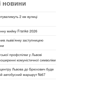
і новини
туватимуть 2 км вулиці
онну мийку Franke 2026
чив львів’янку заступницею
они
ської профспілки у Львові
поширенні комуністичної символіки
д центру Львова до Брюхович буде
ий автобусний маршрут №67