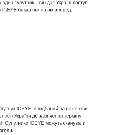
 один супутник – він дає Україні доступ
в ICEYE більш ніж на рік вперед.
упутник ICEYE, придбаний на пожертви
сності України до закінчення терміну
іті. Супутники ICEYE можуть сканувати
огоди.