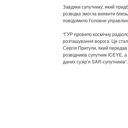
Завдяки супутнику, який прид
розвідка змогла виявити близьк
повідомило Головне управлінн
“ГУР провело космічну радіоло
розташування ворога. Це стал
Сергія Притули, який передав
розвідників супутник ICEYE, а
даних сузір’я SAR-супутників”.