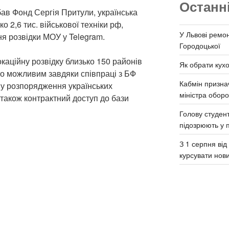
Останн
бав Фонд Сергія Притули, українська
о 2,6 тис. військової техніки рф,
У Львові ремон
я розвідки МОУ у Telegram.
Городоцької
каційну розвідку близько 150 районів
Як обрати кух
о можливим завдяки співпраці з БФ
Кабмін призна
 у розпорядження українських
міністра обор
 також контрактний доступ до бази
Голову студент
підозрюють у 
З 1 серпня ві
курсувати нов