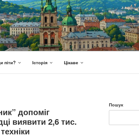
и піти?
Історія
Цікаве
Пошук
ник” допоміг
дці виявити 2,6 тис.
техніки