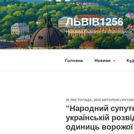
Перейти
до
ЛЬВІВ1256
вмісту
Новини Львова та Львівщини
Головна
Новини
Куд
ОПУБЛІКОВАНО
26 ЛИСТОПАДА, 2022
АВТОРОМ
LVIV1256
“Народний супут
українській розві
одиниць ворожої 