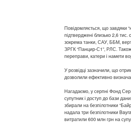
Повідомляється, що завдяки “
підтверджені близько 2,6 тис. 
зокрема танки, САУ, ББМ, верт
ЗРГК “Панцир-С1”, РЛС. Також
переправи, катери і намети во
У розвідці зазначили, що отри
дозволили ефективно визначат
Нагадаємо, у серпні Фонд Серг
супутник і доступ до бази дани
збирали на безпілотники “Байр
надала три безпілотники Bayr
витратили 600 млн грн на супу