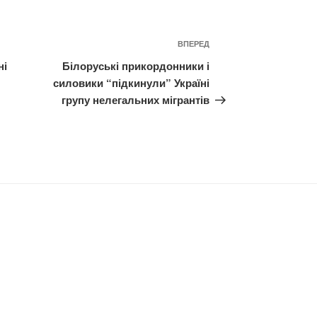
Наступний
ВПЕРЕД
запис
ні
Білоруські прикордонники і
силовики “підкинули” Україні
групу нелегальних мігрантів