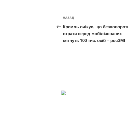
Навігація
Попередній
НАЗАД
записів
запис:
Кремль очікує, що безповорот
втрати серед мобілізованих
сягнуть 100 тис. осіб – росЗМІ