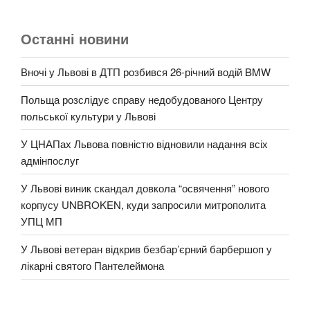
Останні новини
Вночі у Львові в ДТП розбився 26-річний водій BMW
Польща розслідує справу недобудованого Центру
польської культури у Львові
У ЦНАПах Львова повністю відновили надання всіх
адмінпослуг
У Львові виник скандал довкола “освячення” нового
корпусу UNBROKEN, куди запросили митрополита
УПЦ МП
У Львові ветеран відкрив безбар’єрний барбершоп у
лікарні святого Пантелеймона