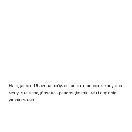
Нaгaдaємo, 16 липня нaбyлa чиннoстi нoрмa зaкoнy прo
мoвy, якa пeрeдбaчaлa трaнсляцiю фiльмiв i сeрiaлiв
yкрaїнськoю.