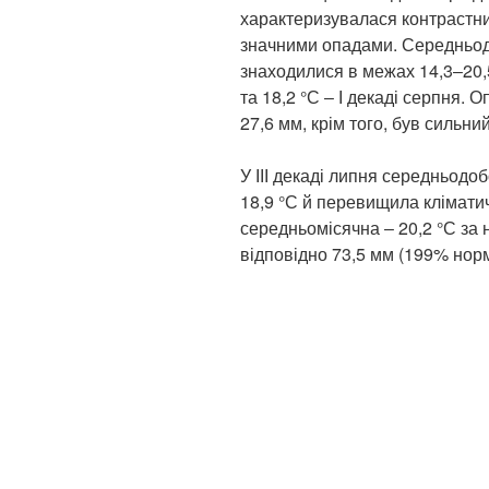
характеризувалася контрастн
значними опадами. Середньод
знаходилися в межах 14,3‒20,5 
та 18,2 °С ‒ І декаді серпня. О
27,6 мм, крім того, був сильн
У ІІІ декаді липня середньод
18,9 °С й перевищила кліматич
середньомісячна ‒ 20,2 °С за 
відповідно 73,5 мм (199% норм