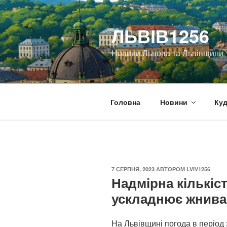
Перейти
до
ЛЬВІВ1256
вмісту
Новини Львова та Львівщини
Головна
Новини
Куд
ОПУБЛІКОВАНО
7 СЕРПНЯ, 2023
АВТОРОМ
LVIV1256
Надмірна кількіс
ускладнює жнива
На Львівщині погода в період 