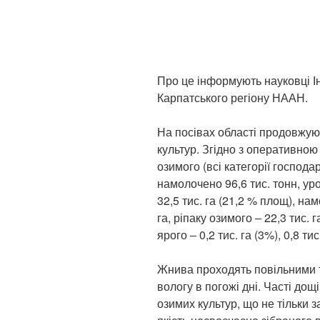
Про це інформують науковці Ін
Карпатського регіону НААН.
На посівах області продовжую
культур. Згідно з оперативно
озимого (всі категорії господар
намолочено 96,6 тис. тонн, уро
32,5 тис. га (21,2 % площ), нам
га, ріпаку озимого ‒ 22,3 тис. га
ярого ‒ 0,2 тис. га (3%), 0,8 тис.
Жнива проходять повільними т
вологу в погожі дні. Часті дощ
озимих культур, що не тільки з