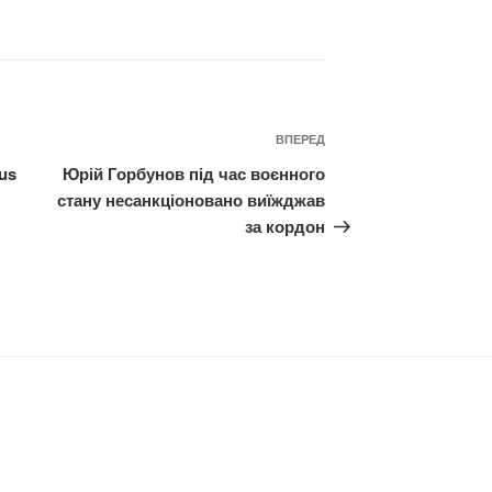
Наступний
ВПЕРЕД
запис
us
Юрій Горбунов під час воєнного
стану несанкціоновано виїжджав
за кордон