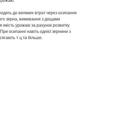
 врожаю.
водить до великих втрат через осипання
ого зерна, вимивання з дощами
я якість урожаю за рахунок розвитку
При осипанні навіть однієї зернини з
сягають 1 ц та більше.