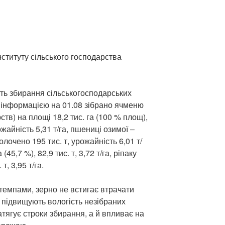
ституту сільського господарства
ть збирання сільськогосподарських
ю інформацією на 01.08 зібрано ячменю
ств) на площі 18,2 тис. га (100 % площ),
жайність 5,31 т/га, пшениці озимої ‒
олочено 195 тис. т, урожайність 6,01 т/
 (45,7 %), 82,9 тис. т, 3,72 т/га, ріпаку
 т, 3,95 т/га.
емпами, зерно не встигає втрачати
і підвищують вологість незібраних
атягує строки збирання, а й впливає на