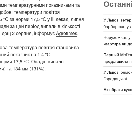
Останн
ими температурними показниками та
обові температури повітря
°С за норми 17,5 °С у ІІІ декаді липня
У Львові ветер
пади за цей період випали в кількості
барбершоп у л
ий дощ 2 серпня, інформує
Agrotimes
.
Нерухомість у 
квартира чи д
обова температура повітря становила
ний показник на 1,4 °С,
Перший McDona
представила п
норми 17,5 °С. Опадів випало
и) та 134 мм (131%).
У Львові ремон
Городоцької
Як обрати кух