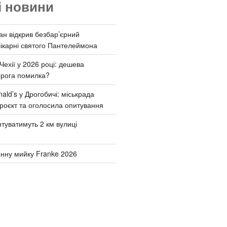
і новини
ан відкрив безбар’єрний
ікарні святого Пантелеймона
Чехії у 2026 році: дешева
орога помилка?
ld’s у Дрогобичі: міськрада
роєкт та оголосила опитування
туватимуть 2 км вулиці
онну мийку Franke 2026