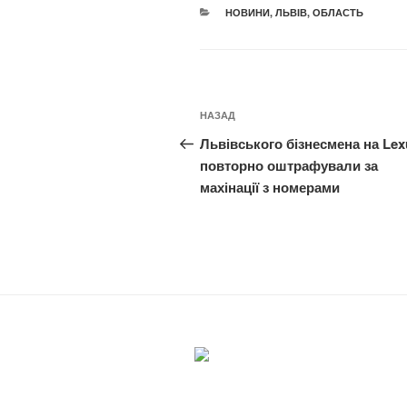
КАТЕГОРІЇ
НОВИНИ
,
ЛЬВІВ
,
ОБЛАСТЬ
Навігація
Попередній
НАЗАД
записів
запис:
Львівського бізнесмена на Lex
повторно оштрафували за
махінації з номерами