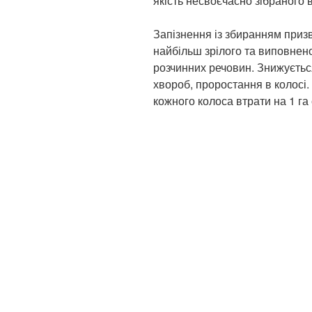
якість несвоєчасно зібраного
Запізнення із збиранням приз
найбільш зрілого та виповнен
розчинних речовин. Знижуєтьс
хвороб, проростання в колосі. 
кожного колоса втрати на 1 га 