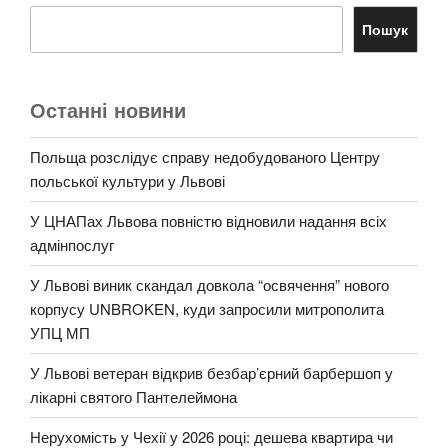
Пошук
Останні новини
Польща розслідує справу недобудованого Центру
польської культури у Львові
У ЦНАПах Львова повністю відновили надання всіх
адмінпослуг
У Львові виник скандал довкола “освячення” нового
корпусу UNBROKEN, куди запросили митрополита
УПЦ МП
У Львові ветеран відкрив безбар’єрний барбершоп у
лікарні святого Пантелеймона
Нерухомість у Чехії у 2026 році: дешева квартира чи