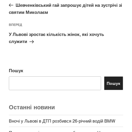
запис:
Шевченківський гай запрошує дітей на зустрічі зі
святим Миколаєм
Наступний
ВПЕРЕД
запис
У Львові зростає кількість жінок, які хочуть
служити
Пошук
Пошук
Останні новини
Вночі у Львові в ДТП розбився 26-річний водій BMW