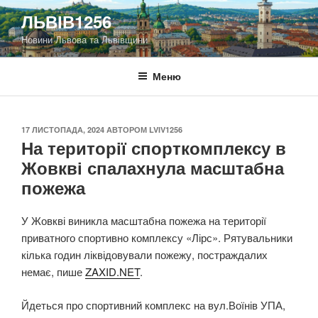
Перейти
ЛЬВІВ1256
до
Новини Львова та Львівщини
вмісту
Меню
ОПУБЛІКОВАНО
17 ЛИСТОПАДА, 2024
АВТОРОМ
LVIV1256
На території спорткомплексу в
Жовкві спалахнула масштабна
пожежа
У Жовкві виникла масштабна пожежа на території
приватного спортивно комплексу «Лірс». Рятувальники
кілька годин ліквідовували пожежу, постраждалих
немає, пише
ZAXID.NET
.
Йдеться про спортивний комплекс на вул.Воїнів УПА,