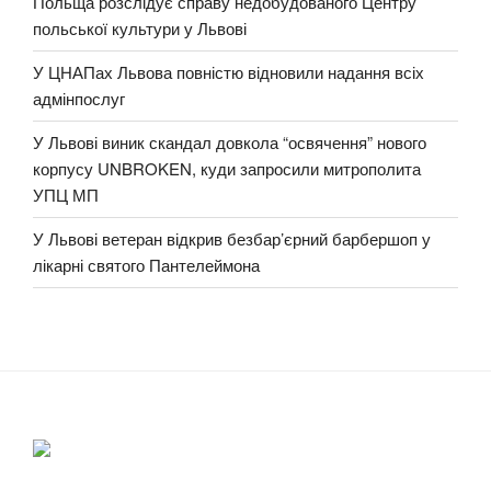
Польща розслідує справу недобудованого Центру
польської культури у Львові
У ЦНАПах Львова повністю відновили надання всіх
адмінпослуг
У Львові виник скандал довкола “освячення” нового
корпусу UNBROKEN, куди запросили митрополита
УПЦ МП
У Львові ветеран відкрив безбар’єрний барбершоп у
лікарні святого Пантелеймона