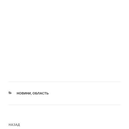
КАТЕГОРІЇ
НОВИНИ
,
ОБЛАСТЬ
Навігація
Попередній
НАЗАД
записів