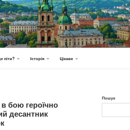
и піти?
Історія
Цікаве
Пошук
 в бою героїчно
ий десантник
к