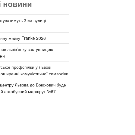
і новини
туватимуть 2 км вулиці
онну мийку Franke 2026
чив львів’янку заступницею
они
ської профспілки у Львові
поширенні комуністичної символіки
д центру Львова до Брюхович буде
ий автобусний маршрут №67