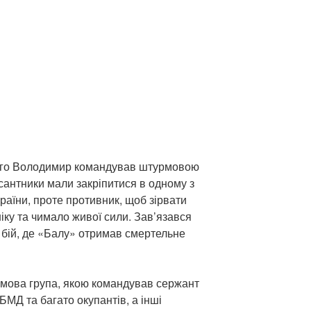
 якого Володимир командував штурмовою
есантники мали закріпитися в одному з
країни, проте противник, щоб зірвати
ніку та чимало живої сили. Зав’язався
 бій, де «Балу» отримав смертельне
рмова група, якою командував сержант
МД та багато окупантів, а інші