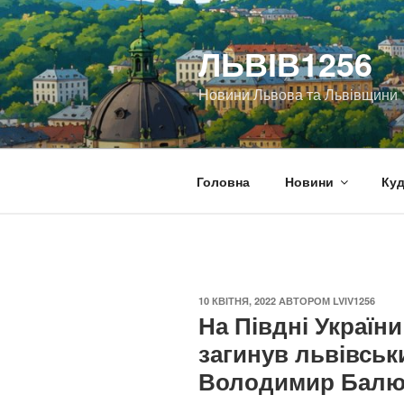
Перейти
до
ЛЬВІВ1256
вмісту
Новини Львова та Львівщини
Головна
Новини
Куд
ОПУБЛІКОВАНО
10 КВІТНЯ, 2022
АВТОРОМ
LVIV1256
На Півдні України
загинув львівськ
Володимир Балю