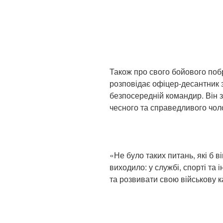
Також про свого бойового по
розповідає офіцер-десантник з
безпосередній командир. Він зг
чесного та справедливого чоло
«Не було таких питань, які б в
виходило: у службі, спорті т
та розвивати свою військову к