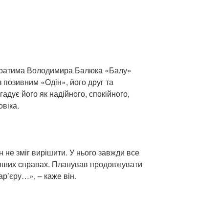
братима Володимира Балюка «Балу»
 позивним «Одін», його друг та
адує його як надійного, спокійного,
віка.
ін не зміг вирішити. У нього завжди все
а інших справах. Планував продовжувати
ар’єру…», – каже він.