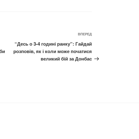
Наступний
ВПЕРЕД
запис
“Десь о 3-4 годині ранку”: Гайдай
аби
розповів, як і коли може початися
великий бій за Донбас