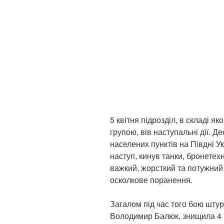
5 квітня підрозділ, в складі
групою, вів наступальні дії. Д
населених пунктів на Півдні У
наступ, кинув танки, бронетех
важкий, жорсткий та потужний
осколкове поранення.
Загалом під час того бою шту
Володимир Балюк, знищила 4 Б