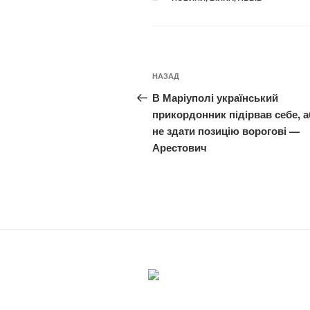
Навігація
Попередній
НАЗАД
записів
запис:
В Маріуполі український
прикордонник підірвав себе, 
не здати позицію ворогові —
Арестович