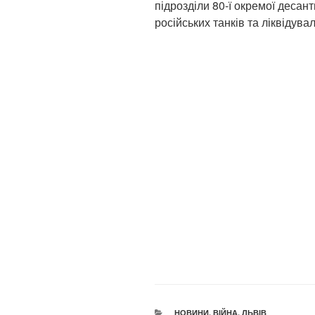
підрозділи 80-ї окремої деса
російських танків та ліквідува
КАТЕГОРІЇ
НОВИНИ
,
ВІЙНА
,
ЛЬВІВ