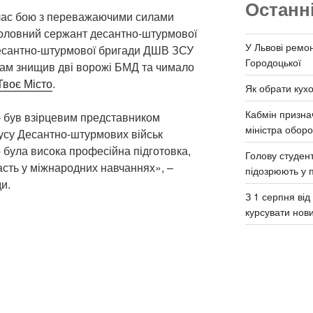
Останн
д час бою з переважаючими силами
головний сержант десантно-штурмової
У Львові ремон
 десантно-штурмової бригади ДШВ ЗСУ
Городоцької
сам знищив дві ворожі БМД та чимало
Твоє Місто
.
Як обрати кух
Кабмін призна
 був взірцевим представником
міністра обор
усу Десантно-штурмових військ
 була висока професійна підготовка,
Голову студент
асть у міжнародних навчаннях», –
підозрюють у 
и.
З 1 серпня ві
курсувати нов