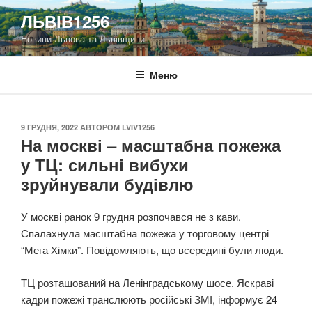
Перейти
ЛЬВІВ1256
до
Новини Львова та Львівщини
вмісту
Меню
ОПУБЛІКОВАНО
9 ГРУДНЯ, 2022
АВТОРОМ
LVIV1256
На москві – масштабна пожежа
у ТЦ: сильні вибухи
зруйнували будівлю
У москві ранок 9 грудня розпочався не з кави.
Спалахнула масштабна пожежа у торговому центрі
“Мега Хімки”. Повідомляють, що всередині були люди.
ТЦ розташований на Ленінградському шосе. Яскраві
кадри пожежі транслюють російські ЗМІ, інформує
24