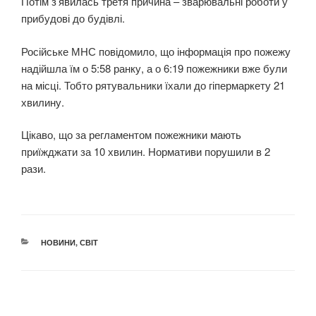
Потім з’явилась третя причина – зварювальні роботи у
прибудові до будівлі.
Російське МНС повідомило, що інформація про пожежу
надійшла їм о 5:58 ранку, а о 6:19 пожежники вже були
на місці. Тобто рятувальники їхали до гіпермаркету 21
хвилину.
Цікаво, що за регламентом пожежники мають
приїжджати за 10 хвилин. Нормативи порушили в 2
рази.
КАТЕГОРІЇ
НОВИНИ
,
СВІТ
Навігація