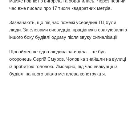
майже повністю вигоріла та обвалилась. Через певний
час вже писали про 17 тисяч квадратних метрів.
Зазначають, що під час пожежі усередині ТЦ були
люди. За словами очевидців, працівників евакуювали з
іншого боку будівлі одразу після звуку сигналізації.
Щонайменше одна людина загинула – це був
охоронець Сергій Смуров. Чоловіка знайшли на вулиці
із пробитою головою. Ймовірно, під час евакуації із
будівлі на нього впала металева конструкція.