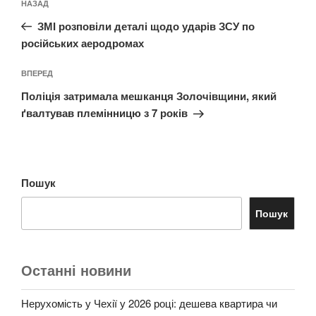
Попередній
НАЗАД
записів
запис:
ЗМІ розповіли деталі щодо ударів ЗСУ по
російських аеродромах
Наступний
ВПЕРЕД
запис
Поліція затримала мешканця Золочівщини, який
ґвалтував племінницю з 7 років
Пошук
Пошук
Останні новини
Нерухомість у Чехії у 2026 році: дешева квартира чи