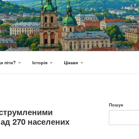
и піти?
Історія
Цікаве
Пошук
еструмленими
ад 270 населених