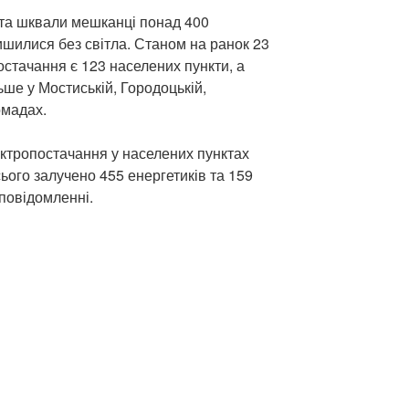
и та шквали мешканці понад 400
ишилися без світла. Станом на ранок 23
остачання є 123 населених пункти, а
ьше у Мостиській, Городоцькій,
омадах.
ктропостачання у населених пунктах
ого залучено 455 енергетиків та 159
 повідомленні.