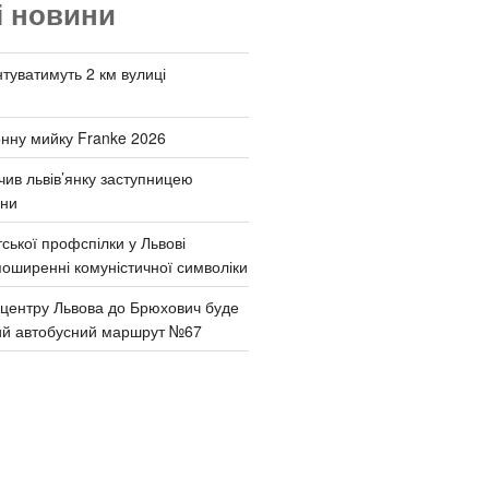
і новини
туватимуть 2 км вулиці
онну мийку Franke 2026
чив львів’янку заступницею
они
ської профспілки у Львові
поширенні комуністичної символіки
д центру Львова до Брюхович буде
ий автобусний маршрут №67