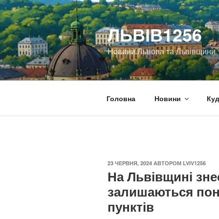
Перейти
до
ЛЬВІВ1256
вмісту
Новини Львова та Львівщини
Головна
Новини
Куд
ОПУБЛІКОВАНО
23 ЧЕРВНЯ, 2024
АВТОРОМ
LVIV1256
На Львівщині зн
залишаються пон
пунктів