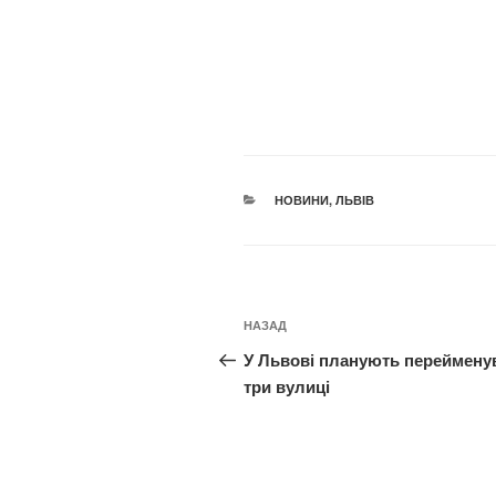
КАТЕГОРІЇ
НОВИНИ
,
ЛЬВІВ
Навігація
Попередній
НАЗАД
записів
запис:
У Львові планують переймену
три вулиці