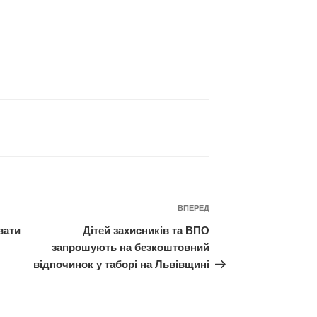
Наступний
ВПЕРЕД
запис
вати
Дітей захисників та ВПО
запрошують на безкоштовний
відпочинок у таборі на Львівщині