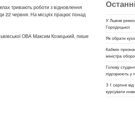
Останн
селах тривають роботи з відновлення
ди 22 червня. На місцях працює понад
У Львові ремон
Городоцької
Львівської ОВА Максим Козицький, пише
Як обрати кух
Кабмін призна
міністра обор
Голову студент
підозрюють у 
З 1 серпня ві
курсувати нов