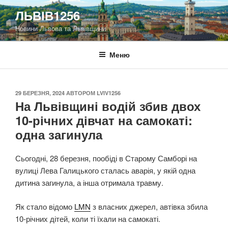
Перейти
ЛЬВІВ1256
до
Новини Львова та Львівщини
вмісту
Меню
ОПУБЛІКОВАНО
29 БЕРЕЗНЯ, 2024
АВТОРОМ
LVIV1256
На Львівщині водій збив двох
10-річних дівчат на самокаті:
одна загинула
Сьогодні, 28 березня, пообіді в Старому Самборі на
вулиці Лева Галицького сталась аварія, у якій одна
дитина загинула, а інша отримала травму.
Як стало відомо
LMN
з власних джерел, автівка збила
10-річних дітей, коли ті їхали на самокаті.