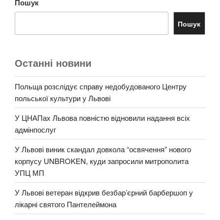
Пошук
Пошук
Останні новини
Польща розслідує справу недобудованого Центру
польської культури у Львові
У ЦНАПах Львова повністю відновили надання всіх
адмінпослуг
У Львові виник скандал довкола “освячення” нового
корпусу UNBROKEN, куди запросили митрополита
УПЦ МП
У Львові ветеран відкрив безбар’єрний барбершоп у
лікарні святого Пантелеймона