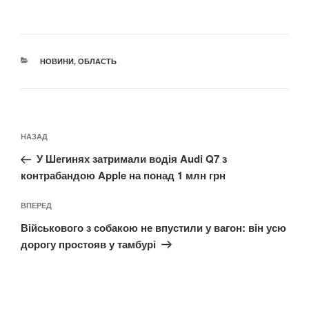
КАТЕГОРІЇ
НОВИНИ
,
ОБЛАСТЬ
Навігація
Попередній
НАЗАД
записів
запис:
У Шегинях затримали водія Audi Q7 з
контрабандою Apple на понад 1 млн грн
Наступний
ВПЕРЕД
запис
Військового з собакою не впустили у вагон: він усю
дорогу простояв у тамбурі