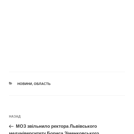
КАТЕГОРІЇ
НОВИНИ
,
ОБЛАСТЬ
Навігація
Попередній
НАЗАД
записів
запис:
МОЗ звільнило ректора Львівського
медуніверситету Бориса Зіменковського