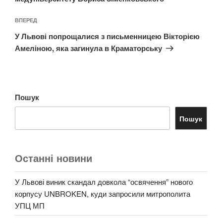
Наступний
ВПЕРЕД
запис
У Львові попрощалися з письменницею Вікторією
Амеліною, яка загинула в Краматорську
Пошук
Пошук
Останні новини
У Львові виник скандал довкола “освячення” нового
корпусу UNBROKEN, куди запросили митрополита
УПЦ МП