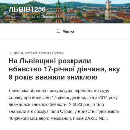
Перейти
ЛЬВІВ1256
до
Новини Львова та Львівщини
вмісту
Меню
ОПУБЛІКОВАНО
5 ЛИПНЯ, 2023
АВТОРОМ
LVIV1256
На Львівщині розкрили
вбивство 17-річної дівчини, яку
9 років вважали зниклою
Львівська обласна прокуратура передала до суду
справу про вбивство 17-річної дівчини, яка з 2014 року
вважалась зниклою безвісти. У 2023 році її тіло
знайшли в лісосмузі біля Стрия, у вбивстві підозрюють
46-річного місцевого мешканця, пише
ZAXID.NET
.