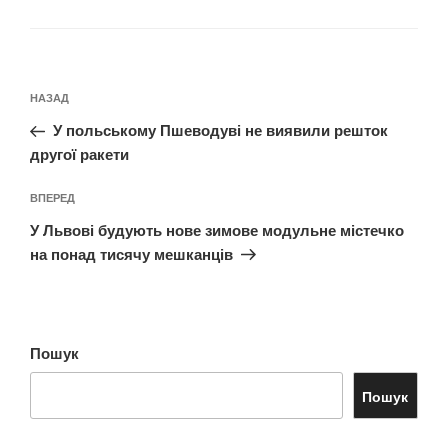
Навігація
Попередній
НАЗАД
записів
запис:
У польському Пшеводуві не виявили решток
другої ракети
Наступний
ВПЕРЕД
запис
У Львові будують нове зимове модульне містечко
на понад тисячу мешканців
Пошук
Пошук