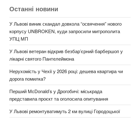
Останні новини
У Львові виник скандал довкола “освячення” нового
корпусу UNBROKEN, куди запросили митрополита
УПЦ МП
У Львові ветеран відкрив безбар’єрний барбершоп у
лікарні святого Пантелеймона
Нерухомість у Чехії у 2026 році: дешева квартира чи
дорога помилка?
Перший McDonald’s у Дрогобичі: міськрада
представила проєкт та оголосила опитування
У Львові ремонтуватимуть 2 км вулиці Городоцької