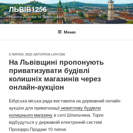
Перейти
ЛЬВІВ1256
до
Новини Львова та Львівщини
вмісту
Меню
ОПУБЛІКОВАНО
5 ЛИПНЯ, 2023
АВТОРОМ
LVIV1256
На Львівщині пропонують
приватизувати будівлі
колишніх магазинів через
онлайн-аукціон
Бібрська міська рада виставила на державний онлайн-
аукціон для приватизації
нежитлову будівлю
колишнього магазину
в селі Шпильчина. Торги
відбудуться у державній електронній системі
Прозорро.Продажі 10 липня.