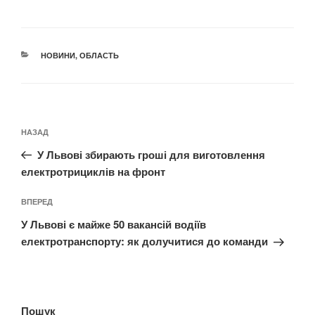
КАТЕГОРІЇ
НОВИНИ
,
ОБЛАСТЬ
Навігація
Попередній
НАЗАД
записів
запис:
У Львові збирають гроші для виготовлення
електротрициклів на фронт
Наступний
ВПЕРЕД
запис
У Львові є майже 50 вакансій водіїв
електротранспорту: як долучитися до команди
Пошук