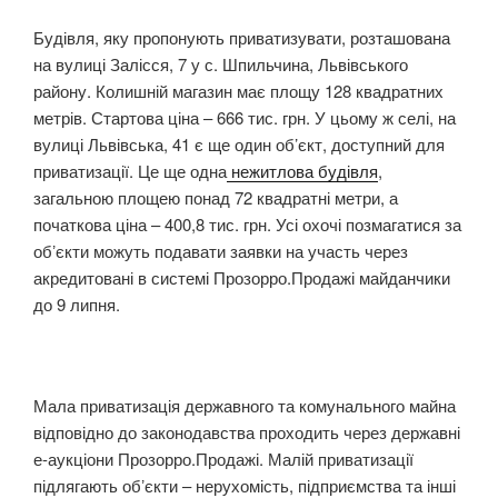
Будівля, яку пропонують приватизувати, розташована
на вулиці Залісся, 7 у с. Шпильчина, Львівського
району. Колишній магазин має площу 128 квадратних
метрів. Стартова ціна – 666 тис. грн. У цьому ж селі, на
вулиці Львівська, 41 є ще один об’єкт, доступний для
приватизації. Це ще одна
нежитлова будівля
,
загальною площею понад 72 квадратні метри, а
початкова ціна – 400,8 тис. грн.
Усі охочі позмагатися за
обʼєкти можуть подавати заявки на участь через
акредитовані в системі Прозорро.Продажі майданчики
до 9 липня.
Мала приватизація державного та комунального майна
відповідно до законодавства проходить через державні
е-аукціони Прозорро.Продажі. Малій приватизації
підлягають обʼєкти – нерухомість, підприємства та інші