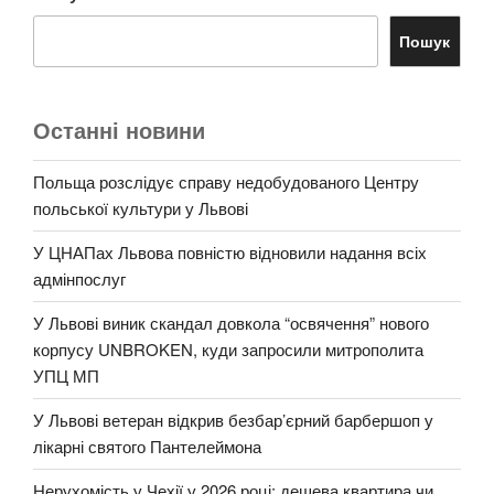
Пошук
Останні новини
Польща розслідує справу недобудованого Центру
польської культури у Львові
У ЦНАПах Львова повністю відновили надання всіх
адмінпослуг
У Львові виник скандал довкола “освячення” нового
корпусу UNBROKEN, куди запросили митрополита
УПЦ МП
У Львові ветеран відкрив безбар’єрний барбершоп у
лікарні святого Пантелеймона
Нерухомість у Чехії у 2026 році: дешева квартира чи