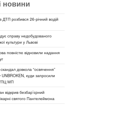
і новини
 в ДТП розбився 26-річний водій
дує справу недобудованого
ої культури у Львові
ва повністю відновили надання
уг
 скандал довкола “освячення”
у UNBROKEN, куди запросили
УПЦ МП
ан відкрив безбар’єрний
ікарні святого Пантелеймона