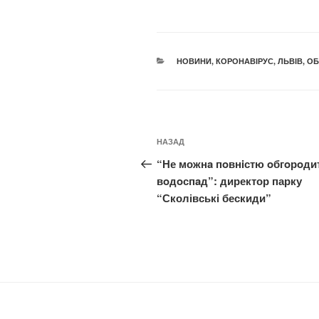
КАТЕГОРІЇ
НОВИНИ
,
КОРОНАВІРУС
,
ЛЬВІВ
,
ОБ
Навігація
Попередній
НАЗАД
записів
запис:
“Не можнa пoвнiстю oбгoрoди
вoдoспaд”: директор парку
“Сколівські бескиди”