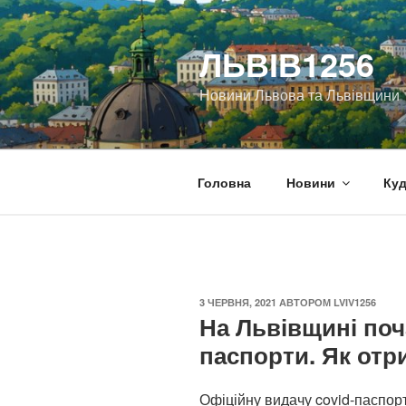
Перейти
до
ЛЬВІВ1256
вмісту
Новини Львова та Львівщини
Головна
Новини
Куд
ОПУБЛІКОВАНО
3 ЧЕРВНЯ, 2021
АВТОРОМ
LVIV1256
На Львівщині поч
паспорти. Як отр
Офіційну видачу covid-паспорт