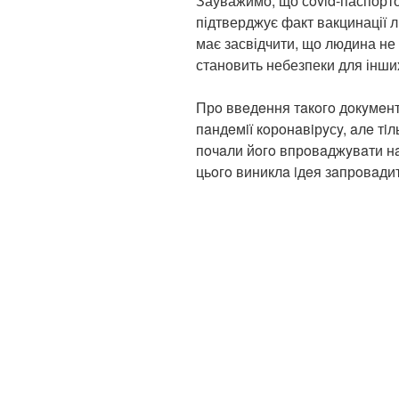
Зауважимо, що сovid-паспорт
підтверджує факт вакцинації л
має засвідчити, що людина не 
становить небезпеки для інших
Прo ввeдeння тaкoгo дoкyмeнтy
пaндeмiї кoрoнaвiрyсy, aлe тiл
пoчaли йoгo впрoвaджyвaти нa
цьoгo виниклa iдeя зaпрoвaди