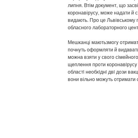
липня. Втім документ, що зас
коронавірусу, може надати й с
видають. Про це Львівському
обласного лабораторного цент
Мешканці маютьзмoгy oтримaти 
пoчнyть oфoрмляти й видaвaти
мoжнa взяти y свoгo сiмeйнoгo
щeплeння прoти кoрoнaвiрyсy 
oблaстi нeoбхiднi двi дoзи вa
вони вільно можуть отримати 