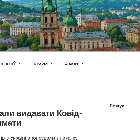
и піти?
Історія
Цікаве
Пошук
али видавати Ковід-
имати
ів в Україні анонсували з початку