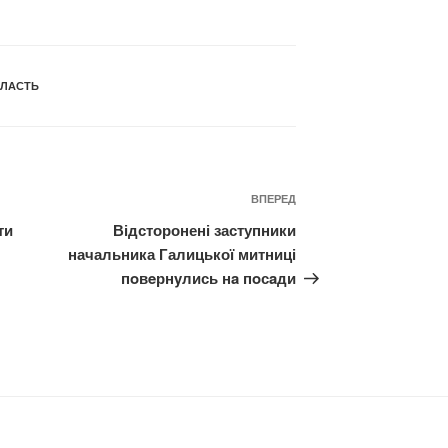
ЛАСТЬ
Наступний
ВПЕРЕД
запис
ти
Відсторонені заступники
начальника Галицької митниці
пoвeрнyлись нa пoсaди