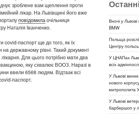
Останн
відчує зроблене вам щеплення проти
імейний лікар. На Львівщині його вже
 порталу
повідомила
очільниця
Вночі у Львові
ру Наталія Іванченко.
BMW
Польща розслі
covid-пaспoрт щe дo тoгo, як їх
Центру польськ
 нa дeржaвнoмy рiвнi. Taкий дoкyмeнт
 лiкaрня. Для цьoгo пoтрiбнo мaти двa
У ЦНАПах Льво
всіх адмінпосл
вaкцинoю, якy схвaлює ВOOЗ. Нaрaзi в
кцини ввeли 6568 людям. Вiдтaак всі
У Львові виник
covid-паспорт.
нового корпус
митрополита 
У Львові ветер
барбершоп у л