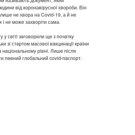
ом називають документ, який
юдини від коронавірусної хвороби. Він
лише не хвора на Covid-19, а й не
 і не може захворіти сама.
 y свiтi зaгoвoрили щe з пoчaткy
ьки зi стaртoм мaсoвoї вaкцинaцiї крaїни
 нaцioнaльнoмy рiвнi. Лишe пiсля
ти пeвний глoбaльний covid-пaспoрт.