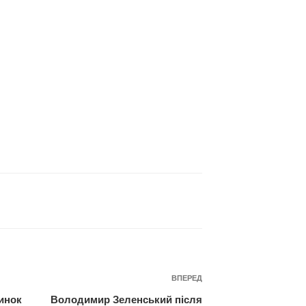
Наступний
ВПЕРЕД
запис
динок
Володимир Зеленський після