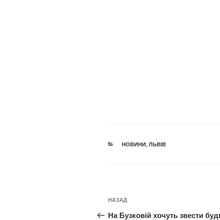
КАТЕГОРІЇ
НОВИНИ
,
ЛЬВІВ
Навігація
Попередній
НАЗАД
записів
запис:
На Бузковій хочуть звести бу