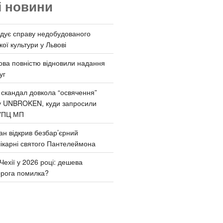
і новини
дує справу недобудованого
ої культури у Львові
ва повністю відновили надання
уг
 скандал довкола “освячення”
у UNBROKEN, куди запросили
УПЦ МП
ан відкрив безбар’єрний
ікарні святого Пантелеймона
Чехії у 2026 році: дешева
орога помилка?