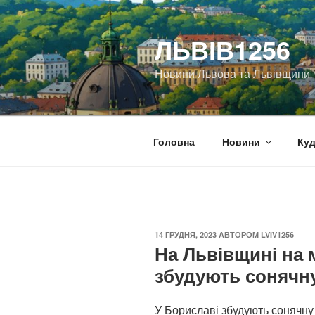
Перейти
до
ЛЬВІВ1256
вмісту
Новини Львова та Львівщини
Головна
Новини
Куд
ОПУБЛІКОВАНО
14 ГРУДНЯ, 2023
АВТОРОМ
LVIV1256
На Львівщині на 
збудують сонячн
У Бориславі збудують сонячну 