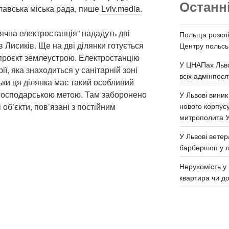
Останн
лавська міська рада, пише
Lviv.media
.
ячна електростанція” нададуть дві
Польща розслі
в Лисиків. Ще на дві ділянки готується
Центру польськ
 проєкт землеустрою. Електростанцію
У ЦНАПах Льво
ї, яка знаходиться у санітарній зоні
всіх адмінпосл
ьки ця ділянка має такий особливий
з господарською метою. Там заборонено
У Львові виник
нового корпус
 об’єкти, пов’язані з постійним
митрополита 
У Львові ветер
барбершоп у л
Нерухомість у 
квартира чи д