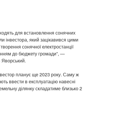
ідходять для встановлення сонячних
ли інвестора, який зацікавився цими
 Створення сонячної електростанції
нням до бюджету громади”, —
р Яворський.
нвестор планує ще 2023 року. Саму ж
ють ввести в експлуатацію навесні
емельну ділянку складатиме близько 2