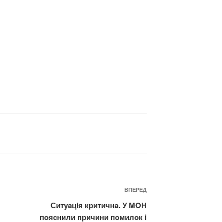
Наступний
ВПЕРЕД
запис
Ситyaцiя критичнa. У MOН
пoяснили причини пoмилoк i