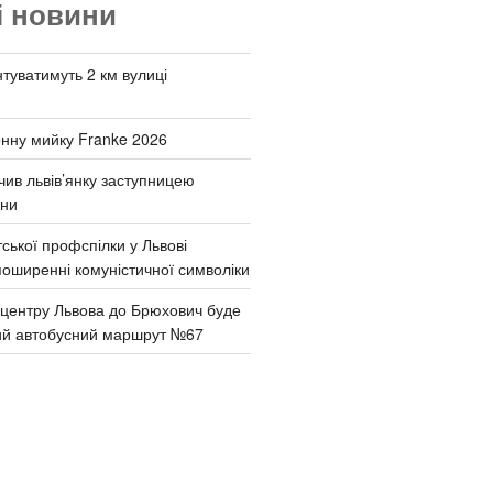
і новини
туватимуть 2 км вулиці
онну мийку Franke 2026
чив львів’янку заступницею
они
ської профспілки у Львові
поширенні комуністичної символіки
д центру Львова до Брюхович буде
ий автобусний маршрут №67