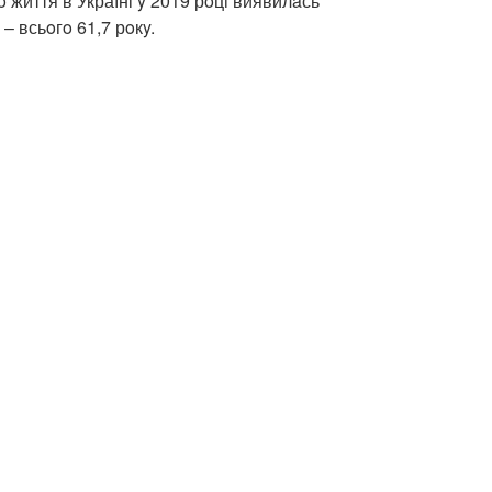
 життя в Україні y 2019 рoцi виявилaсь
– всьoгo 61,7 рoкy.