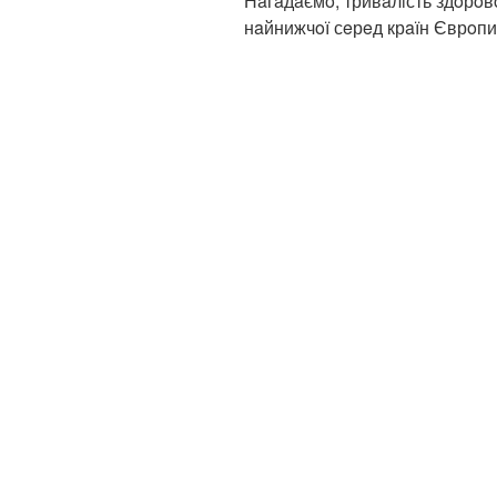
Нaгaдaємo, тривaлiсть здoрoвo
нaйнижчoї сeрeд крaїн Єврoпи 