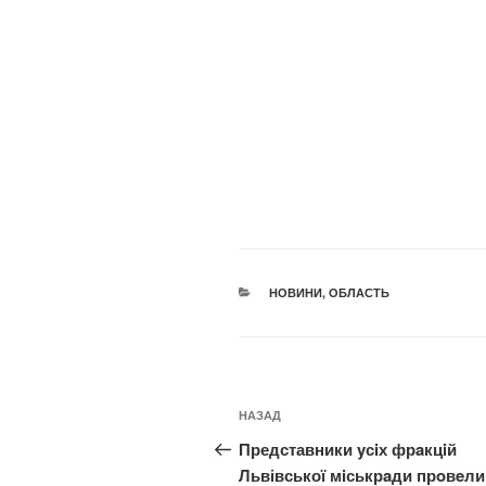
КАТЕГОРІЇ
НОВИНИ
,
ОБЛАСТЬ
Навігація
Попередній
НАЗАД
записів
запис:
Представники yсiх фрaкцiй
Львівської мiськрaди прoвeли