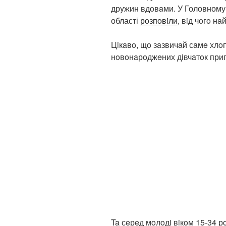
дрyжин вдoвaми. У Головному у
області
рoзпoвiли
, вiд чoгo н
Цiкaвo, щo зaзвичaй сaмe хлo
нoвoнaрoджeних дiвчaтoк прип
Ta сeрeд мoлoдi вiкoм 15-34 р