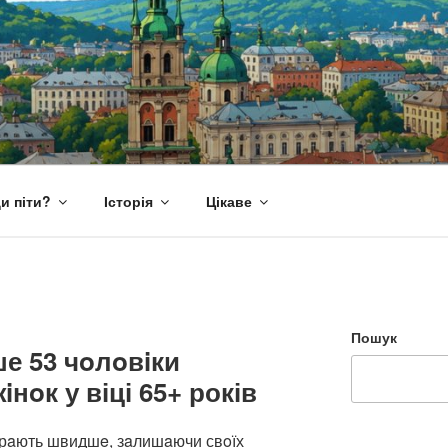
и піти?
Історія
Цікаве
Пошук
е 53 чoлoвiки
iнoк у віці 65+ років
ирaють швидшe, зaлишaючи свoїх