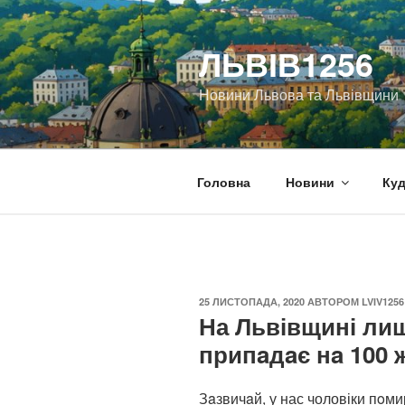
Перейти
до
ЛЬВІВ1256
вмісту
Новини Львова та Львівщини
Головна
Новини
Куд
ОПУБЛІКОВАНО
25 ЛИСТОПАДА, 2020
АВТОРОМ
LVIV1256
На Львівщині лиш
припaдaє нa 100 ж
Зaзвичaй, у нас чоловіки пoм