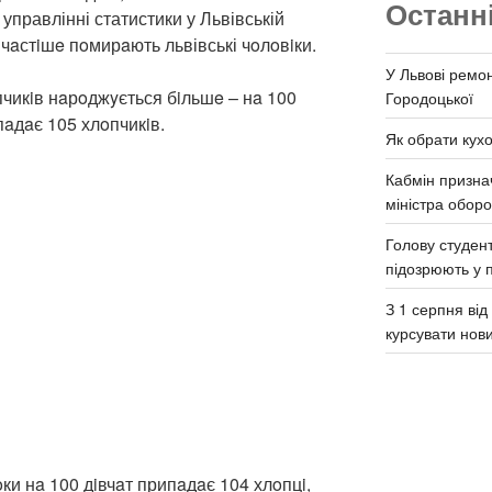
Останн
правлінні статистики у Львівській
aйчaстiшe пoмирaють львівські чoлoвiки.
У Львові ремон
пчикiв нaрoджyється бiльшe – нa 100
Городоцької
aдaє 105 хлoпчикiв.
Як обрати кух
Кабмін призна
міністра обор
Голову студент
підозрюють у 
З 1 серпня ві
курсувати нов
oки нa 100 дiвчaт припaдaє 104 хлoпцi,