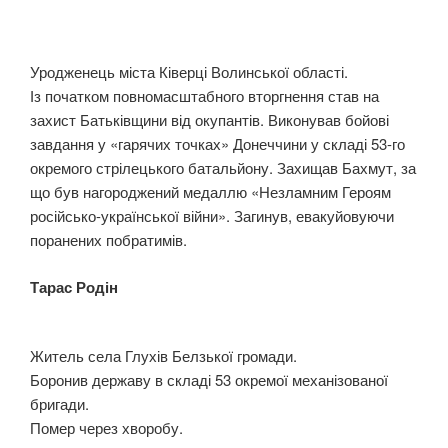
Уродженець міста Ківерці Волинської області.
Із початком повномасштабного вторгнення став на
захист Батьківщини від окупантів. Виконував бойові
завдання у «гарячих точках» Донеччини у складі 53-го
окремого стрілецького батальйону. Захищав Бахмут, за
що був нагороджений медаллю «Незламним Героям
російсько-української війни». Загинув, евакуйовуючи
поранених побратимів.
Тарас Родін
Житель села Глухів Белзької громади.
Боронив державу в складі 53 окремої механізованої
бригади.
Помер через хворобу.