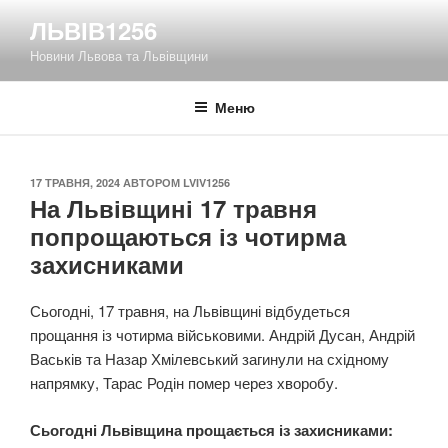
Перейти
ЛЬВІВ1256
до
Новини Львова та Львівщини
вмісту
Меню
ОПУБЛІКОВАНО
17 ТРАВНЯ, 2024
АВТОРОМ
LVIV1256
На Львівщині 17 травня
попрощаються із чотирма
захисниками
Сьогодні, 17 травня, на Львівщині відбудеться
прощання із чотирма військовими. Андрій Дусан, Андрій
Васьків та Назар Хмілевський загинули на східному
напрямку, Тарас Родін помер через хворобу.
Сьогодні Львівщина прощається із захисниками: