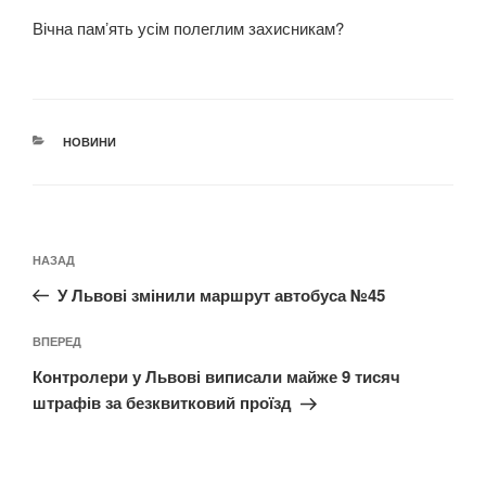
Вічна памʼять усім полеглим захисникам?
КАТЕГОРІЇ
НОВИНИ
Навігація
Попередній
НАЗАД
записів
запис:
У Львові змінили маршрут автобуса №45
Наступний
ВПЕРЕД
запис
Контролери у Львові виписали майже 9 тисяч
штрафів за безквитковий проїзд