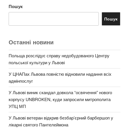
Пошук
Пошук
Останні новини
Польща розслідує справу недобудованого Центру
польської культури у Львові
У ЦНАПах Львова повністю відновили надання всіх
адмінпослуг
У Львові виник скандал довкола “освячення” нового
корпусу UNBROKEN, куди запросили митрополита
УПЦ МП
У Львові ветеран відкрив безбар’єрний барбершоп у
лікарні святого Пантелеймона