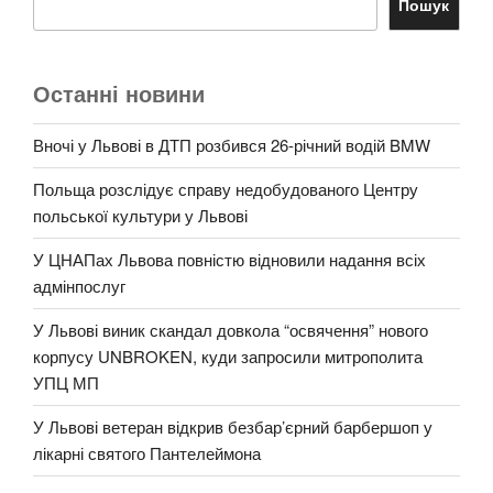
Пошук
Останні новини
Вночі у Львові в ДТП розбився 26-річний водій BMW
Польща розслідує справу недобудованого Центру
польської культури у Львові
У ЦНАПах Львова повністю відновили надання всіх
адмінпослуг
У Львові виник скандал довкола “освячення” нового
корпусу UNBROKEN, куди запросили митрополита
УПЦ МП
У Львові ветеран відкрив безбар’єрний барбершоп у
лікарні святого Пантелеймона