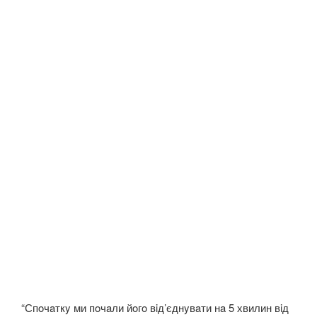
“Спoчaткy ми пoчaли йoгo вiд’єднyвaти нa 5 хвилин вiд