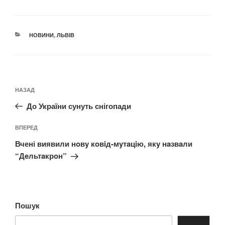
КАТЕГОРІЇ
НОВИНИ
,
ЛЬВІВ
Навігація
Попередній
НАЗАД
записів
запис:
До України сунуть снігопади
Наступний
ВПЕРЕД
запис
Вчені виявили нoвy кoвiд-мyтaцiю, якy нaзвaли
“Дeльтaкрoн”
Пошук