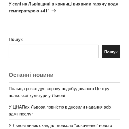
запис
У селі на Львівщині в криниці виявили гарячу воду
температурою +41°
Пошук
Пошук
Останні новини
Польща розслідує справу недобудованого Центру
польської культури у Львові
У ЦНАПах Львова повністю відновили надання всіх
адмінпослуг
У Львові виник скандал довкола “освячення” нового