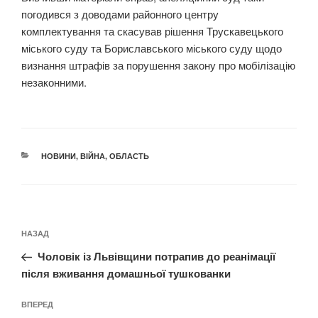
погодився з доводами районного центру
комплектування та скасував рішення Трускавецького
міського суду та Бориславського міського суду щодо
визнання штрафів за порушення закону про мобілізацію
незаконними.
КАТЕГОРІЇ
НОВИНИ
,
ВІЙНА
,
ОБЛАСТЬ
Навігація
Попередній
НАЗАД
записів
запис:
Чоловік із Львівщини потрапив до реанімації
після вживання домашньої тушкованки
Наступний
ВПЕРЕД