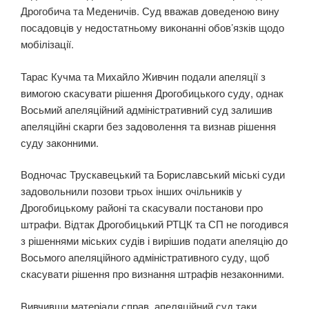
Дрогобича та Меденичів. Суд вважав доведеною вину
посадовців у недостатньому виконанні обов’язків щодо
мобілізації.
Тарас Кучма та Михайло Живчин подали апеляції з
вимогою скасувати рішення Дрогобицького суду, однак
Восьмий апеляційний адміністративний суд залишив
апеляційні скарги без задоволення та визнав рішення
суду законними.
Водночас Трускавецький та Бориславський міські суди
задовольнили позови трьох інших очільників у
Дрогобицькому районі та скасували постанови про
штрафи. Відтак Дрогобицький РТЦК та СП не погодився
з рішеннями міських судів і вирішив подати апеляцію до
Восьмого апеляційного адміністративного суду, щоб
скасувати рішення про визнання штрафів незаконними.
Вивчивши матеріали справ, апеляційний суд таки