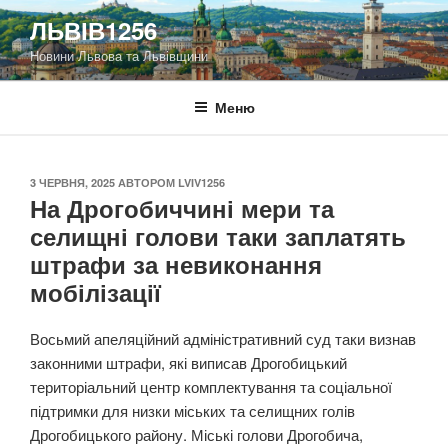
Перейти
ЛЬВІВ1256
до
Новини Львова та Львівщини
вмісту
Меню
ОПУБЛІКОВАНО
3 ЧЕРВНЯ, 2025
АВТОРОМ
LVIV1256
На Дрогобиччині мери та
селищні голови таки заплатять
штрафи за невиконання
мобілізації
Восьмий апеляційний адміністративний суд таки визнав
законними штрафи, які виписав Дрогобицький
територіальний центр комплектування та соціальної
підтримки для низки міських та селищних голів
Дрогобицького району. Міські голови Дрогобича,