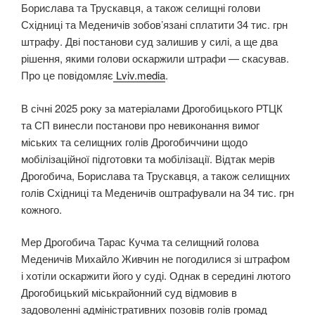
Борислава та Трускавця, а також селищні голови
Східниці та Меденичів зобовʼязані сплатити 34 тис. грн
штрафу. Дві постанови суд залишив у силі, а ще два
рішення, якими голови оскаржили штрафи — скасував.
Про це повідомляє
Lviv.media
.
В січні 2025 року за матеріалами Дрогобицького РТЦК
та СП винесли постанови про невиконання вимог
міських та селищних голів Дрогобиччини щодо
мобілізаційної підготовки та мобілізації. Відтак мерів
Дрогобича, Борислава та Трускавця, а також селищних
голів Східниці та Меденичів оштрафували на 34 тис. грн
кожного.
Мер Дрогобича Тарас Кучма та селищний голова
Меденичів Михайло Живчин не погодилися зі штрафом
і хотіли оскаржити його у суді. Однак в середині лютого
Дрогобицький міськрайонний суд відмовив в
задоволенні адміністративних позовів голів громад