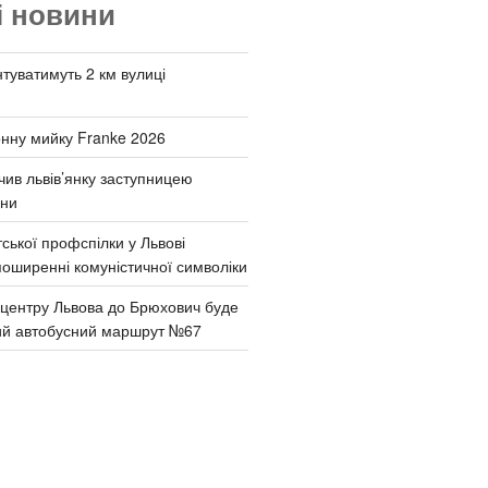
і новини
туватимуть 2 км вулиці
онну мийку Franke 2026
чив львів’янку заступницею
они
ської профспілки у Львові
поширенні комуністичної символіки
д центру Львова до Брюхович буде
ий автобусний маршрут №67