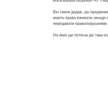
воєнізована охорона» АТ «Ук
Він також додав, що працівник
мають право вживати заходи ф
передавати правопорушників 
На яких ще потягах діє така о