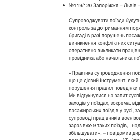
№119/120 Запоріжжя – Львів 
Супроводжувати поїзди будуть
контроль за дотриманням поря
бригаді в разі порушень паса
виникнення конфліктних ситуа
оперативно викликати працівн
провідника або начальника пої
«Практика супроводження пої
що це дієвий інструмент, який
порушення правил поведінки г
Ми відгукнулися на запит сус
заходів у поїздах, зокрема, в
пасажирських поїздів у русі, з
супроводі працівників воєнізо
зараз вже 9 таких поїздів, і н
збільшувати», – повідомив ди