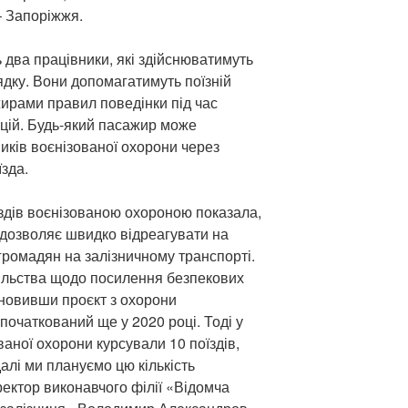
– Запоріжжя.
 два працівники, які здійснюватимуть
дку. Вони допомагатимуть поїзній
жирами правил поведінки під час
цій. Будь-який пасажир може
иків воєнізованої охорони через
зда.
здів воєнізованою охороною показала,
 дозволяє швидко відреагувати на
ромадян на залізничному транспорті.
пільства щодо посилення безпекових
ідновивши проєкт з охорони
апочаткований ще у 2020 році. Тоді у
ваної охорони курсували 10 поїздів,
адалі ми плануємо цю кількість
ректор виконавчого філії «Відомча