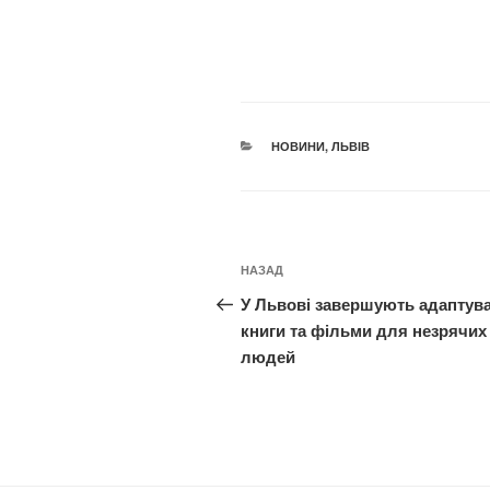
КАТЕГОРІЇ
НОВИНИ
,
ЛЬВІВ
Навігація
Попередній
НАЗАД
записів
запис:
У Львові завершують адаптув
книги та фільми для незрячих
людей