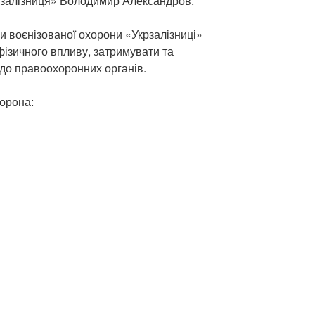
рзалізниця» Володимир Александров.
и воєнізованої охорони «Укрзалізниці»
ізичного впливу, затримувати та
до правоохоронних органів.
хорона: