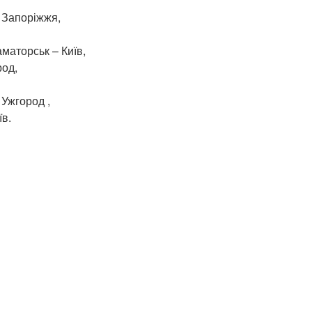
 Запоріжжя,
аматорськ – Київ,
род,
 Ужгород ,
їв.