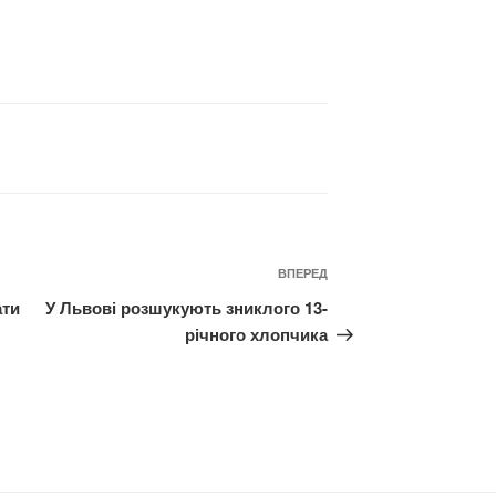
Наступний
ВПЕРЕД
запис
ати
У Львові розшукують зниклого 13-
річного хлопчика