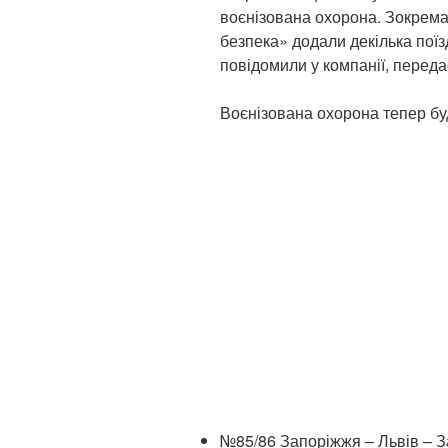
воєнізована охорона. Зокрема,
безпека» додали декілька поїз
повідомили у компанії, перед
Воєнізована охорона тепер буд
№85/86 Запоріжжя – Львів – З