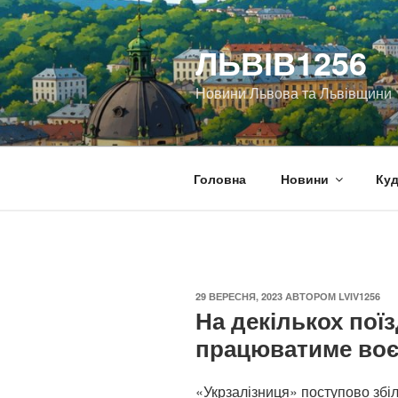
Перейти
до
ЛЬВІВ1256
вмісту
Новини Львова та Львівщини
Головна
Новини
Куд
ОПУБЛІКОВАНО
29 ВЕРЕСНЯ, 2023
АВТОРОМ
LVIV1256
На декількох пої
працюватиме воє
«Укрзалізниця» поступово збіль