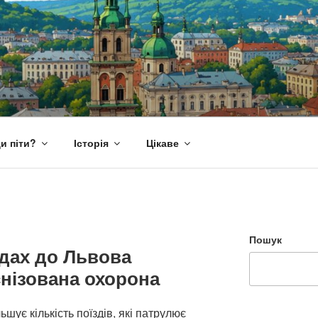
и піти?
Історія
Цікаве
Пошук
здах до Львова
нізована охорона
шує кількість поїздів, які патрулює