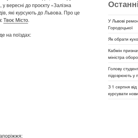
Останн
 у вересні до проєкту «Залізна
дів, які курсують до Львова. Про це
ає
Твоє Місто
.
У Львові ремон
Городоцької
е на поїздах:
Як обрати кух
Кабмін призна
міністра обор
Голову студент
підозрюють у 
З 1 серпня ві
курсувати нов
апоріжжя;