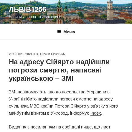
Перейти
ЛЬВІВ1256
до
Новини Львова та Львівщини
вмісту
Меню
ОПУБЛІКОВАНО
23 СІЧНЯ, 2024
АВТОРОМ
LVIV1256
На адресу Сійярто надійшли
погрози смертю, написані
українською – ЗМІ
ЗМІ повідомляють, що до посольства Угорщини в
Україні нібито надіслали погрози смертю на адресу
очільника МЗС країни Петера Сійярто у зв’язку з його
майбутнім візитом в Ужгород, інформує
Index
.
Видання з посиланням на свої дані пише, що лист