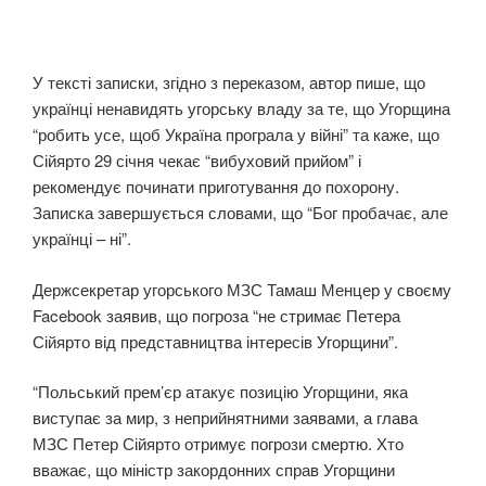
У тексті записки, згідно з переказом, автор пише, що
українці ненавидять угорську владу за те, що Угорщина
“робить усе, щоб Україна програла у війні” та каже, що
Сійярто 29 січня чекає “вибуховий прийом” і
рекомендує починати приготування до похорону.
Записка завершується словами, що “Бог пробачає, але
українці – ні”.
Держсекретар угорського МЗС Тамаш Менцер у своєму
Facebook заявив, що погроза “не стримає Петера
Сійярто від представництва інтересів Угорщини”.
“Польський прем’єр атакує позицію Угорщини, яка
виступає за мир, з неприйнятними заявами, а глава
МЗС Петер Сійярто отримує погрози смертю. Хто
вважає, що міністр закордонних справ Угорщини