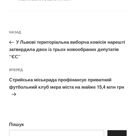
Навігація
Попередній
НАЗАД
записів
запис:
У Львові територіальна виборча комісія нарешті
затвердила двох із трьох новообраних депутатів
“ЄС”
Наступний
ВПЕРЕД
запис
Стрийська міськрада профінансує приватний
футбольний клуб мера міста на майже 15,4 млн грн
Пошук