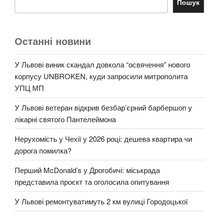
Пошук
Останні новини
У Львові виник скандал довкола “освячення” нового
корпусу UNBROKEN, куди запросили митрополита
УПЦ МП
У Львові ветеран відкрив безбар’єрний барбершоп у
лікарні святого Пантелеймона
Нерухомість у Чехії у 2026 році: дешева квартира чи
дорога помилка?
Перший McDonald’s у Дрогобичі: міськрада
представила проєкт та оголосила опитування
У Львові ремонтуватимуть 2 км вулиці Городоцької