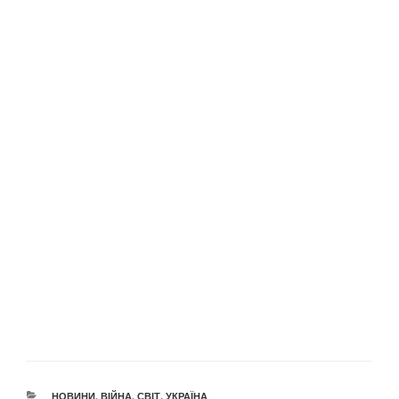
КАТЕГОРІЇ
НОВИНИ
,
ВІЙНА
,
СВІТ
,
УКРАЇНА