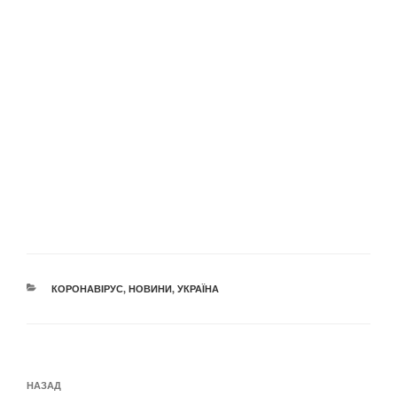
КАТЕГОРІЇ
КОРОНАВІРУС
,
НОВИНИ
,
УКРАЇНА
Навігація
Попередній
НАЗАД
записів