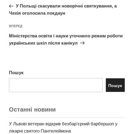
запис:
У Польщі скасували новорічні святкування, а
Чехія оголосила локдаун
Наступний
ВПЕРЕД
запис
Міністерства освіти і науки уточнило режим роботи
українських шкіл після канікул
Пошук
Пошук
Останні новини
У Львові ветеран відкрив безбар’єрний барбершоп у
лікарні святого Пантелеймона