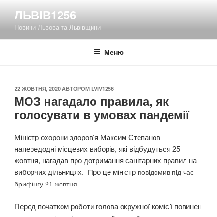
Перейти
ЛЬВІВ1256
до
Новини Львова та Львівщини
вмісту
Меню
ОПУБЛІКОВАНО
22 ЖОВТНЯ, 2020
АВТОРОМ
LVIV1256
МОЗ нагадало правила, як
голосувати в умовах пандемії
Міністр охорони здоров’я Максим Степанов
напередодні місцевих виборів, які відбудуться 25
жовтня, нагадав про дотримання санітарних правил на
виборчих дільницях. Про це міністр
повідомив під час
брифінгу 21 жовтня.
Перед початком роботи голова окружної комісії повинен